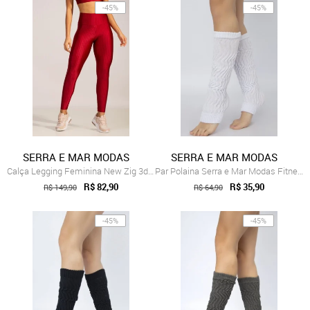
-45%
-45%
SERRA E MAR MODAS
SERRA E MAR MODAS
Calça Legging Feminina New Zig 3d Poliam...
Par Polaina Serra e Mar Modas Fitness Me...
R$ 82,90
R$ 35,90
R$ 149,90
R$ 64,90
-45%
-45%