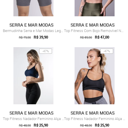
SERRA E MAR MODAS
SERRA E MAR MODAS
Bermudinha Serra e Mar Modas Legging Fitness Cinza
Top Fitness Com Bojo Removível New Zig 3d Verde
R$ 39,90
R$ 47,00
R$ 79,90
R$ 89,90
-47%
-47%
SERRA E MAR MODAS
SERRA E MAR MODAS
Top Fitness Nadador Feminino Alça Fina A...
Top Fitness Nadador Feminino Alça Fina A...
R$ 25,90
R$ 25,90
R$ 48,90
R$ 48,90