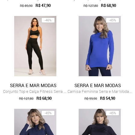
R$ 47,90
R$ 68,90
R$ 89,90
R$ 127,80
-46%
-45%
SERRA E MAR MODAS
SERRA E MAR MODAS
Conjunto Top e Calça Fitness Serra E Mar...
Camisa Feminina Serra e Mar Modas Térmic...
R$ 68,90
R$ 54,90
R$ 127,80
R$ 99,90
-45%
-45%