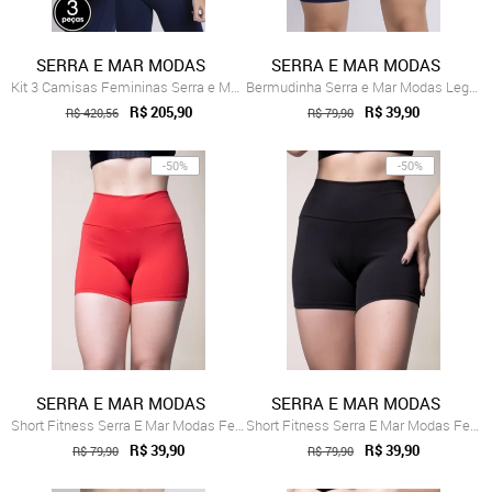
SERRA E MAR MODAS
SERRA E MAR MODAS
Kit 3 Camisas Femininas Serra e Mar Moda...
Bermudinha Serra e Mar Modas Legging Fit...
R$ 205,90
R$ 39,90
R$ 420,56
R$ 79,90
-50%
-50%
SERRA E MAR MODAS
SERRA E MAR MODAS
Short Fitness Serra E Mar Modas Feminino...
Short Fitness Serra E Mar Modas Feminino...
R$ 39,90
R$ 39,90
R$ 79,90
R$ 79,90