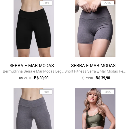
-50%
-50%
SERRA E MAR MODAS
SERRA E MAR MODAS
Bermudinha Serra e Mar Modas Legging Fitness Preto
Short Fitness Serra E Mar Modas Feminino...
R$ 39,90
R$ 39,90
R$ 79,90
R$ 79,90
-50%
-48%