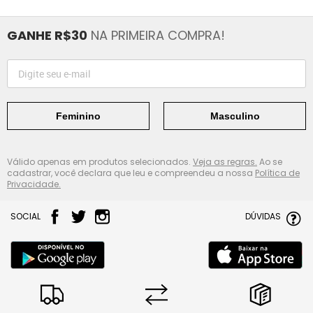
GANHE R$30
NA PRIMEIRA COMPRA!
Feminino
Masculino
Válido apenas em produtos selecionados.
Veja as regras.
Ao se
cadastrar, você declara que leu e compreendeu a nossa
Política de
Privacidade.
SOCIAL
DÚVIDAS