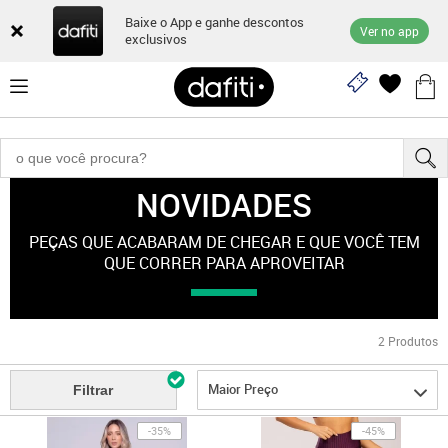
Baixe o App e ganhe descontos
Ver no app
exclusivos
NOVIDADES
"esporte-feminino"
PEÇAS QUE ACABARAM DE CHEGAR E QUE VOCÊ TEM
QUE CORRER PARA APROVEITAR
2
Produtos
Maior Preço
Filtrar
-35%
-45%