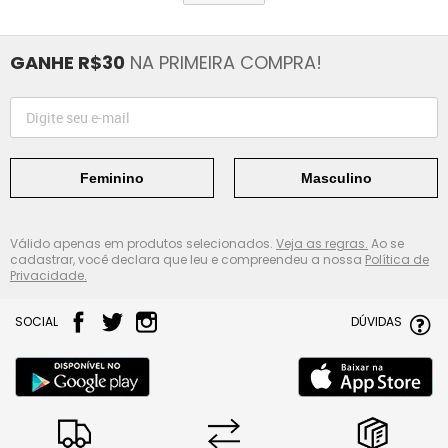
GANHE R$30
NA PRIMEIRA COMPRA!
Feminino
Masculino
Válido apenas em produtos selecionados.
Veja as regras.
Ao se
cadastrar, você declara que leu e compreendeu a nossa
Política de
Privacidade.
SOCIAL
DÚVIDAS