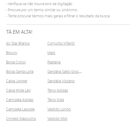
Verifique se não houve erro de digitação.
Procure por um termo similar ou sinônimo.
Tente procurar termos mais gerais e filtrar o resultado da busca.
TÁ EM ALTA!
All Star Branco
Conjunto Infantil
Biquini
Maiô
Bolsa Colcci
Rasteira
S
andália Salto Grosso
Bolsa Santa Lolla
Calça Jogger
Sandália Vizzano
Calça Wide Leg
Tênis Adidas
Camiseta Adidas
Tênis Nike
Camiseta Lacoste
Vestido Longo
Chinelo Masculino
Vestido Midi