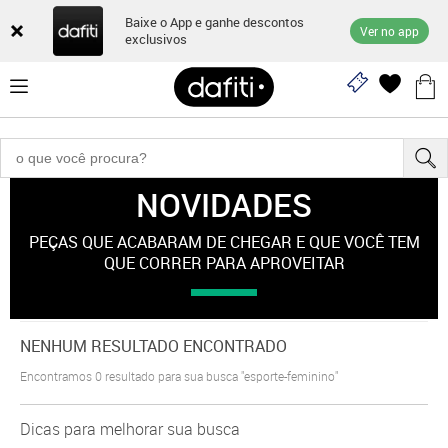
Baixe o App e ganhe descontos
Ver no app
exclusivos
NOVIDADES
"esporte-feminino"
PEÇAS QUE ACABARAM DE CHEGAR E QUE VOCÊ TEM
QUE CORRER PARA APROVEITAR
NENHUM RESULTADO ENCONTRADO
Encontramos
0
resultado para sua busca
"esporte-feminino"
Dicas para melhorar sua busca