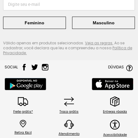
Feminino
Masculino
Válido apenas em produtos selecionados.
Veja as regras.
Ao se
cadastrar, você declara que leu e compreendeu a nossa
Política de
Privacidade.
SOCIAL
DÚVIDAS
Frete grátis*
Troca grátis
Entrega rápida
Retira fácil
Atendimento
Acessibilidade