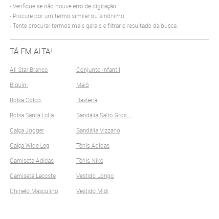
Verifique se não houve erro de digitação.
Procure por um termo similar ou sinônimo.
Tente procurar termos mais gerais e filtrar o resultado da busca.
TÁ EM ALTA!
All Star Branco
Conjunto Infantil
Biquini
Maiô
Bolsa Colcci
Rasteira
S
andália Salto Grosso
Bolsa Santa Lolla
Calça Jogger
Sandália Vizzano
Calça Wide Leg
Tênis Adidas
Camiseta Adidas
Tênis Nike
Camiseta Lacoste
Vestido Longo
Chinelo Masculino
Vestido Midi