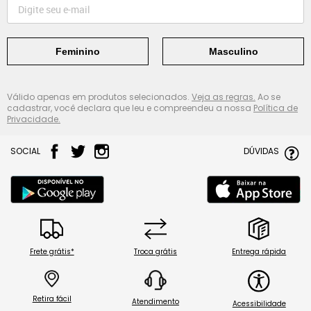
Feminino
Masculino
Válido apenas em produtos selecionados.
Veja as regras.
Ao se
cadastrar, você declara que leu e compreendeu a nossa
Política de
Privacidade.
SOCIAL
DÚVIDAS
Frete grátis*
Troca grátis
Entrega rápida
Retira fácil
Atendimento
Acessibilidade