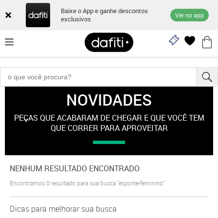
Baixe o App e ganhe descontos
Ver no app
exclusivos
NOVIDADES
"esporte-feminino"
PEÇAS QUE ACABARAM DE CHEGAR E QUE VOCÊ TEM
QUE CORRER PARA APROVEITAR
NENHUM RESULTADO ENCONTRADO
Encontramos
0
resultado para sua busca
"esporte-feminino"
Dicas para melhorar sua busca