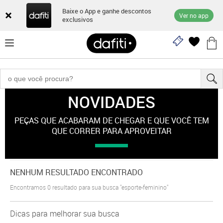
Baixe o App e ganhe descontos
Ver no app
exclusivos
NOVIDADES
"esporte-feminino"
PEÇAS QUE ACABARAM DE CHEGAR E QUE VOCÊ TEM
QUE CORRER PARA APROVEITAR
NENHUM RESULTADO ENCONTRADO
Encontramos
0
resultado para sua busca
"esporte-feminino"
Dicas para melhorar sua busca