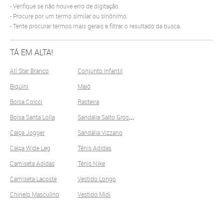
Verifique se não houve erro de digitação.
Procure por um termo similar ou sinônimo.
Tente procurar termos mais gerais e filtrar o resultado da busca.
TÁ EM ALTA!
All Star Branco
Conjunto Infantil
Biquini
Maiô
Bolsa Colcci
Rasteira
S
andália Salto Grosso
Bolsa Santa Lolla
Calça Jogger
Sandália Vizzano
Calça Wide Leg
Tênis Adidas
Camiseta Adidas
Tênis Nike
Camiseta Lacoste
Vestido Longo
Chinelo Masculino
Vestido Midi