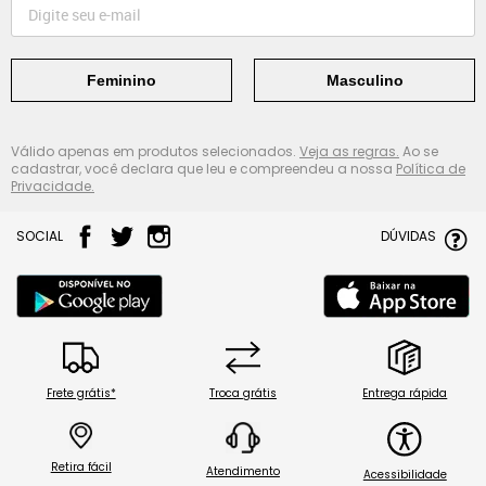
Feminino
Masculino
Válido apenas em produtos selecionados.
Veja as regras.
Ao se
cadastrar, você declara que leu e compreendeu a nossa
Política de
Privacidade.
SOCIAL
DÚVIDAS
Frete grátis*
Troca grátis
Entrega rápida
Retira fácil
Atendimento
Acessibilidade