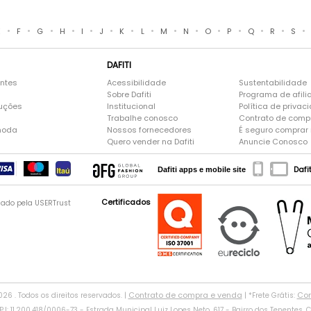
•
•
•
•
•
•
•
•
•
•
•
•
•
•
•
E
F
G
H
I
J
K
L
M
N
O
P
Q
R
S
DAFITI
entes
Acessibilidade
Sustentabilidade
Sobre Dafiti
Programa de afili
luções
Institucional
Política de privac
Trabalhe conosco
Contrato de comp
moda
Nossos fornecedores
É seguro comprar n
Quero vender na Dafiti
Anuncie Conosco
Dafi
Dafiti apps e mobile site
Certificados
gado pela USERTrust
Contrato de compra e venda
Con
2026 . Todos os direitos reservados. |
| *Frete Grátis:
: 11.200.418/0006-73 - Estrada Municipal Luiz Lopes Neto, 617 - Bairro dos Tenentes, CE