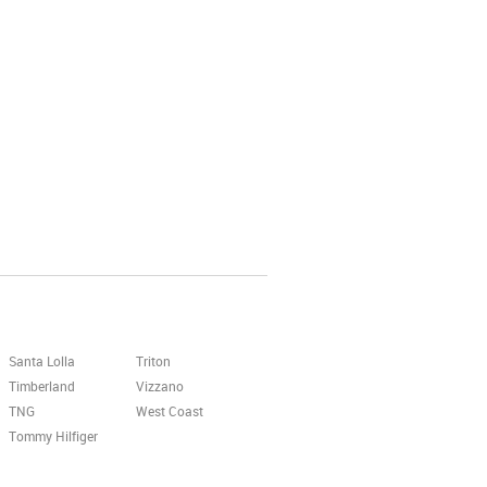
Santa Lolla
Triton
Timberland
Vizzano
TNG
West Coast
Tommy Hilfiger