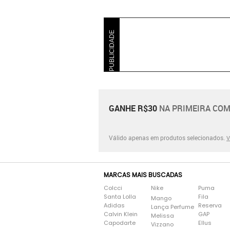
PUBLICIDADE
GANHE R$30
NA PRIMEIRA COM
Válido apenas em produtos selecionados.
V
MARCAS MAIS BUSCADAS
Colcci
Nike
Puma
Santa Lolla
Fila
Mango
Adidas
Reserva
Lança Perfume
Calvin Klein
GAP
Melissa
Capodarte
Ellus
Vizzano