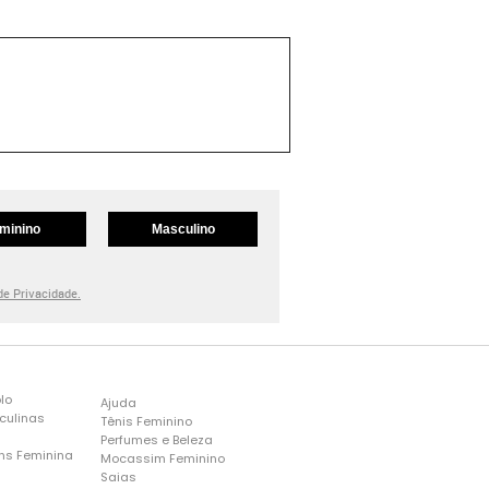
minino
Masculino
 de Privacidade.
lo
Ajuda
culinas
Tênis Feminino
Perfumes e Beleza
ns Feminina
Mocassim Feminino
s
Saias