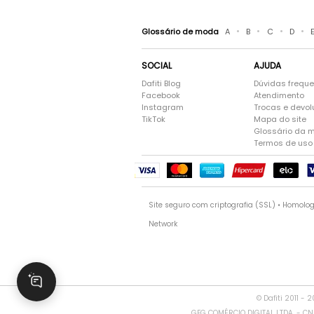
•
•
•
•
Glossário de moda
A
B
C
D
SOCIAL
AJUDA
Dafiti Blog
Dúvidas frequ
Facebook
Atendimento
Instagram
Trocas e devo
TikTok
Mapa do site
Glossário da 
Termos de uso
Site seguro com criptografia (SSL) • Homolo
Network
© Dafiti 2011 - 
GFG COMÉRCIO DIGITAL LTDA. - CNPJ