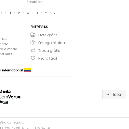
Sandálias
•
•
•
•
•
•
T
U
V
W
X
Y
Z
ENTREGAS
Frete grátis
ados
Entrega rápida
idade
ra e venda
Troca grátis
a Dafiti
Retira fácil
ti international
Topo
fira as regras
.
P: 37640-915, Extrema, MG, Brasil.