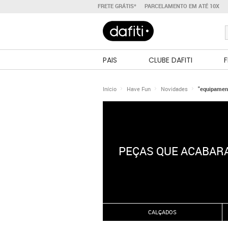
FRETE GRÁTIS*
PARCELAMENTO EM ATÉ 10X
PAIS
CLUBE DAFITI
F
Início
Have Fun
Novidades
"equipamen
PEÇAS QUE ACABARA
CALÇADOS