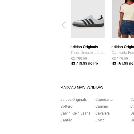
adidas Originals
adidas Origi
Tênis Unissex adidas Originals Samba OG Branco
R$ 799,99
R$ 179,99
R$ 719,99
no Pix
R$ 161,99
no 
MARCAS MAIS VENDIDAS
adidas Originals
Capodarte
C
Bottero
Carmim
Cr
Calvin Klein Jeans
Cavalera
D
Cantão
Colcci
De