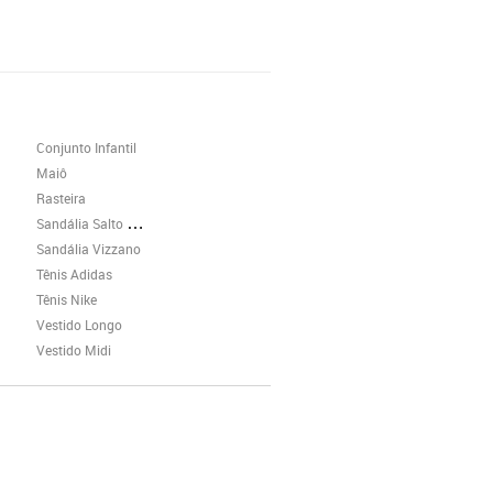
Conjunto Infantil
Maiô
Rasteira
Sandália Salto Grosso
Sandália Vizzano
Tênis Adidas
Tênis Nike
Vestido Longo
Vestido Midi