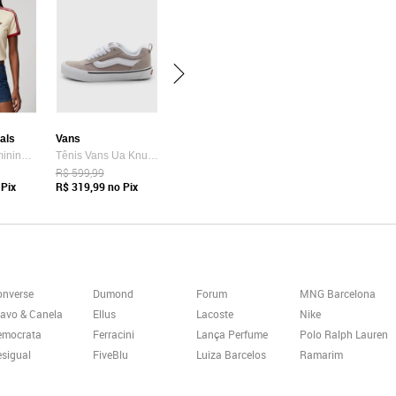
nals
Vans
Camiseta Feminina adidas Originals Adicolor Amarela
Tênis Vans Ua Knu Skool Bege
R$ 599,99
Pix
R$ 319,99
no Pix
onverse
Dumond
Forum
MNG Barcelona
avo & Canela
Ellus
Lacoste
Nike
emocrata
Ferracini
Lança Perfume
Polo Ralph Lauren
sigual
FiveBlu
Luiza Barcelos
Ramarim