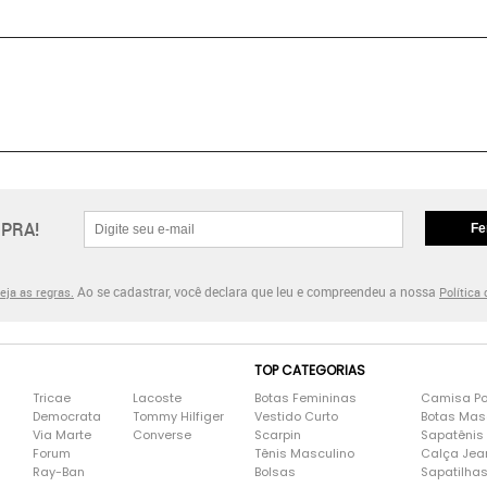
PRA!
Fe
Ao se cadastrar, você declara que leu e compreendeu a nossa
eja as regras.
Política
TOP CATEGORIAS
Tricae
Lacoste
Botas Femininas
Camisa Po
Democrata
Tommy Hilfiger
Vestido Curto
Botas Mas
Via Marte
Converse
Scarpin
Sapatênis
Forum
Tênis Masculino
Calça Jea
Ray-Ban
Bolsas
Sapatilha