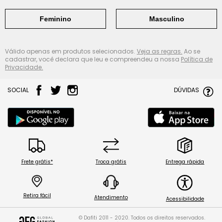
Feminino
Masculino
Válido apenas em produtos selecionados.
Veja as regras.
Ao se
cadastrar, você declara que leu e compreendeu a nossa
Política de
Privacidade.
SOCIAL
DÚVIDAS
Frete grátis*
Troca grátis
Entrega rápida
Retira fácil
Atendimento
Acessibilidade
© Dafiti 2011 - 2020. Todos os direitos reservados.