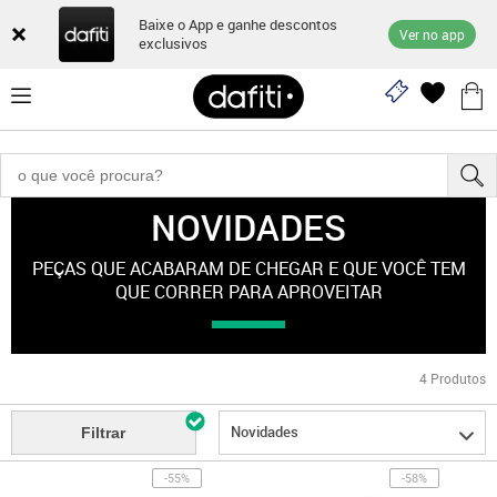
Baixe o App e ganhe descontos
Ver no app
exclusivos
NOVIDADES
"esporte-feminino"
PEÇAS QUE ACABARAM DE CHEGAR E QUE VOCÊ TEM
QUE CORRER PARA APROVEITAR
4
Produtos
Novidades
Filtrar
-55%
-58%