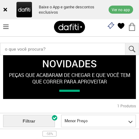
Baixe o App e ganhe descontos
Ver no app
exclusivos
NOVIDADES
"esporte-feminino"
PEÇAS QUE ACABARAM DE CHEGAR E QUE VOCÊ TEM
QUE CORRER PARA APROVEITAR
1
Produtos
Menor Preço
Filtrar
-58%