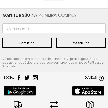
GANHE R$30
NA PRIMEIRA COMPRA!
Feminino
Masculino
Válido apenas em produtos selecionados.
Veja as regras.
Ao se
cadastrar, você declara que leu e compreendeu a nossa
Política de
Privacidade.
SOCIAL
DÚVIDAS