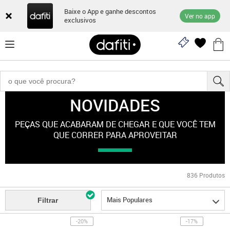
Baixe o App e ganhe descontos
Ver no app
exclusivos
NOVIDADES
"esporte-feminino"
PEÇAS QUE ACABARAM DE CHEGAR E QUE VOCÊ TEM
QUE CORRER PARA APROVEITAR
836
Produtos
Mais Populares
Filtrar
-20%
-17%