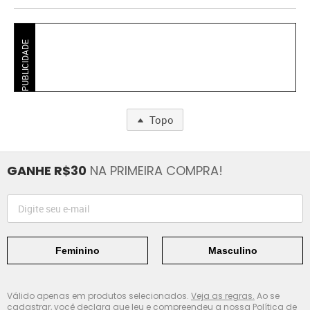
PUBLICIDADE
Topo
GANHE R$30
NA PRIMEIRA COMPRA!
Feminino
Masculino
Válido apenas em produtos selecionados.
Veja as regras.
Ao se
cadastrar, você declara que leu e compreendeu a nossa
Política de