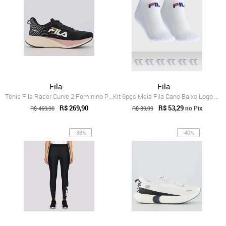
Fila
Fila
Tênis Fila Racer Curve 2 Feminino Preto e Bege
Kit 6pçs Meia Fila Cano Baixo Logo Branco
R$ 269,90
R$ 53,29
no Pix
R$ 469,90
R$ 89,99
-38%
-40%