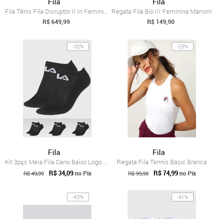
Fila
Fila
Fila Tênis Fila Disruptor II Iri Feminino 38
Regata Fila Bio III Feminina Marrom
R$ 649,99
R$ 149,90
-32%
-25%
Fila
Fila
Kit 3pçs Meia Fila Cano Baixo Logo Preto
Regata Fila Tennis Basic Branca
R$ 34,09
R$ 74,99
no Pix
no Pix
R$ 49,99
R$ 99,90
-43%
-41%