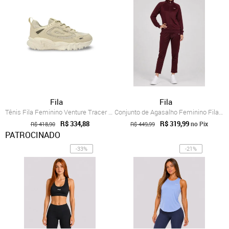
Fila
Fila
Tênis Fila Feminino Venture Tracer Lite ...
Conjunto de Agasalho Feminino Fila Molet...
R$ 334,88
R$ 319,99
no Pix
R$ 418,90
R$ 449,99
PATROCINADO
-33%
-21%