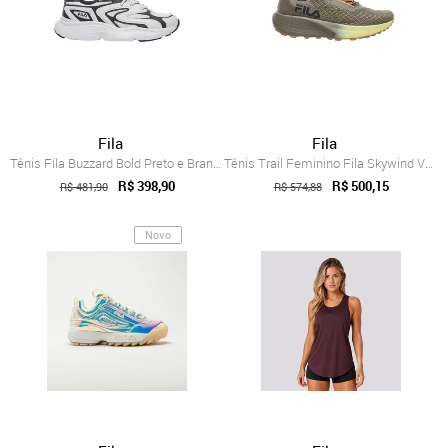
Fila
Fila
Tênis Fila Buzzard Bold Preto e Branco F...
Tênis Trail Feminino Fila Skywind Verde
R$ 398,90
R$ 500,15
R$ 481,90
R$ 574,88
Novo