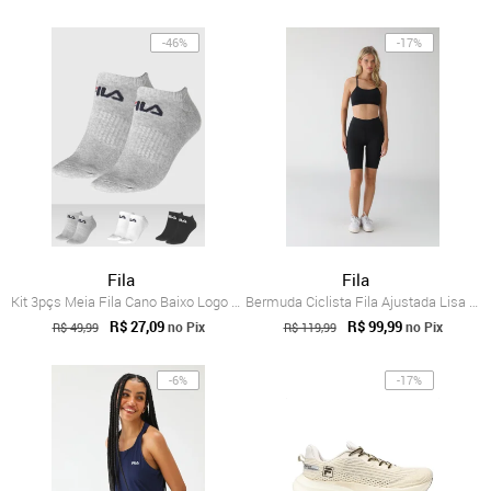
-46%
-17%
Fila
Fila
Kit 3pçs Meia Fila Cano Baixo Logo Branco/Preto
Bermuda Ciclista Fila Ajustada Lisa Preta
R$ 27,09
R$ 99,99
no Pix
no Pix
R$ 49,99
R$ 119,99
-6%
-17%