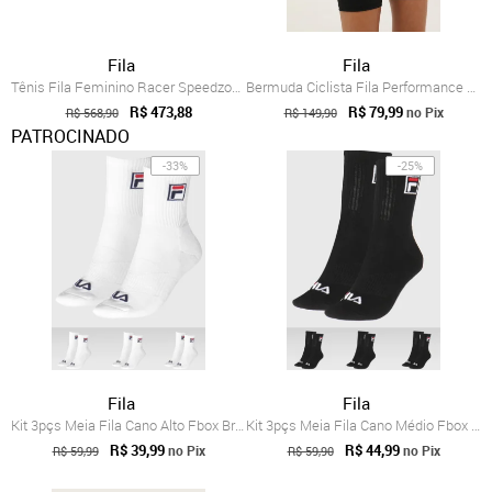
Fila
Fila
Tênis Fila Feminino Racer Speedzone Corr...
Bermuda Ciclista Fila Performance Preta
R$ 473,88
R$ 79,99
no Pix
R$ 568,90
R$ 149,90
PATROCINADO
-33%
-25%
Fila
Fila
Kit 3pçs Meia Fila Cano Alto Fbox Branco
Kit 3pçs Meia Fila Cano Médio Fbox Preto
R$ 39,99
R$ 44,99
no Pix
no Pix
R$ 59,99
R$ 59,90