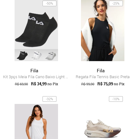
-50%
-25%
Fila
Fila
Kit 3pçs Meia Fila Cano Baixo Light Preto/Cinza
Regata Fila Tennis Basic Preta
R$ 34,99
R$ 75,09
no Pix
no Pix
R$ 69,90
R$ 99,90
-32%
-10%