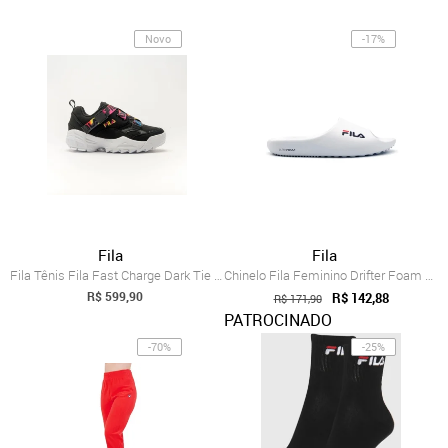
Novo
-17%
Fila
Fila
Fila Tênis Fila Fast Charge Dark Tie Dye...
Chinelo Fila Feminino Drifter Foam Branco
R$ 599,90
R$ 142,88
R$ 171,90
PATROCINADO
-70%
-25%