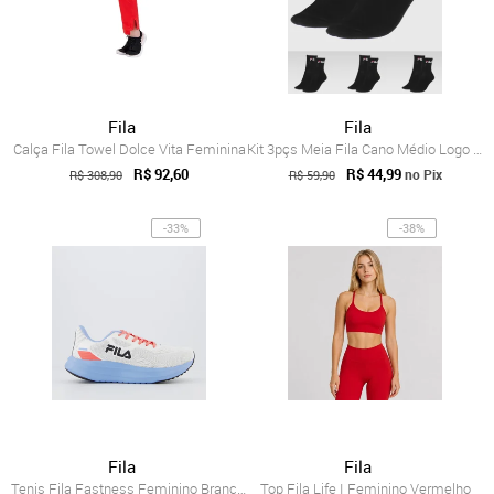
Fila
Fila
Calça Fila Towel Dolce Vita Feminina
Kit 3pçs Meia Fila Cano Médio Logo Preto
R$ 92,60
R$ 44,99
no Pix
R$ 308,90
R$ 59,90
-33%
-38%
Fila
Fila
Tenis Fila Fastness Feminino Branco e Azul
Top Fila Life I Feminino Vermelho