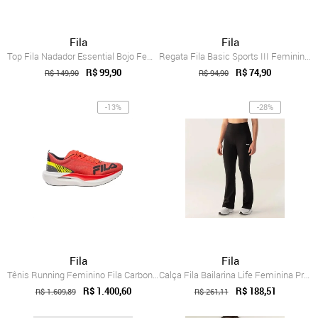
Fila
Fila
Top Fila Nadador Essential Bojo Feminino Preto
Regata Fila Basic Sports III Feminina Azul e Cinza
R$ 99,90
R$ 74,90
R$ 149,90
R$ 94,90
-13%
-28%
Fila
Fila
Tênis Running Feminino Fila Carbon 3 Laranja
Calça Fila Bailarina Life Feminina Preto...
R$ 1.400,60
R$ 188,51
R$ 1.609,89
R$ 261,11