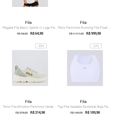
Fila
Fila
Regata Fila Basic Sports III Logo Feminina Branca
Tênis Feminino Running Fila Float Maxxi ...
R$ 64,90
R$ 999,90
R$ 94,90
R$ 1.111,90
-43%
-27%
Fila
Fila
Tenis Fila Emotion Feminino Verde Claro
Top Fila Nadador Essential Bojo Feminino Branco
R$ 214,90
R$ 109,90
R$ 374,90
R$ 149,90