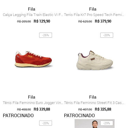
Fila
Fila
Calça Legging Fila Train Elastic VI Femi...
Tenis Fila Kr7 Pro Speed Tech Feminino B...
R$ 129,90
R$ 379,90
R$ 209,90
R$ 629,90
-26%
-20%
Fila
Fila
Tênis Fila Feminino Euro Jogger Vintage Vermelho
Tênis Fila Feminino Street Fit 3 Casual Bege
R$ 339,88
R$ 325,88
R$ 458,90
R$ 407,90
PATROCINADO
PATROCINADO
-20%
-29%