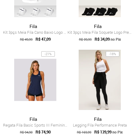
Fila
Fila
Kit 3pçs Meia Fila Cano Baixo Logo Branco
Kit 3pçs Meia Fila Soquete Logo Preta
R$ 47,09
R$ 34,09
no Pix
R$ 49,99
R$ 39,99
-21%
-18%
Fila
Fila
Regata Fila Basic Sports III Feminina Marinho
Legging Fila Performance Preta
R$ 74,90
R$ 139,99
no Pix
R$ 94,90
R$ 169,99