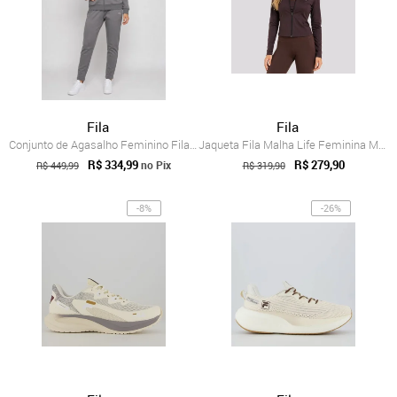
Fila
Fila
Conjunto de Agasalho Feminino Fila Essen...
Jaqueta Fila Malha Life Feminina Marrom e Branca
R$ 334,99
R$ 279,90
no Pix
R$ 449,99
R$ 319,90
-8%
-26%