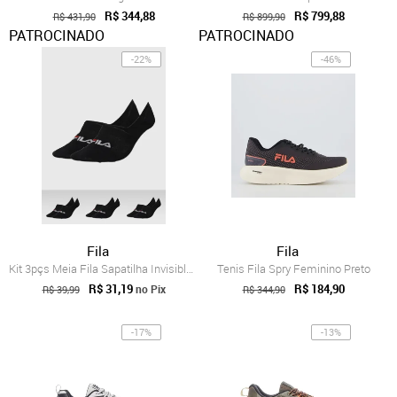
R$ 344,88
R$ 799,88
R$ 431,90
R$ 899,90
PATROCINADO
PATROCINADO
-22%
-46%
Fila
Fila
Kit 3pçs Meia Fila Sapatilha Invisible Preta
Tenis Fila Spry Feminino Preto
R$ 31,19
R$ 184,90
no Pix
R$ 39,99
R$ 344,90
-17%
-13%