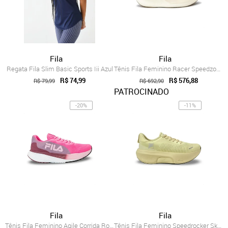
Fila
Fila
Regata Fila Slim Basic Sports Iii Azul
Tênis Fila Feminino Racer Speedzone Corr...
R$ 74,99
R$ 576,88
R$ 79,99
R$ 692,90
PATROCINADO
-20%
-11%
Fila
Fila
Tênis Fila Feminino Agile Corrida Rosa
Tênis Fila Feminino Speedrocker Skyfoam ...