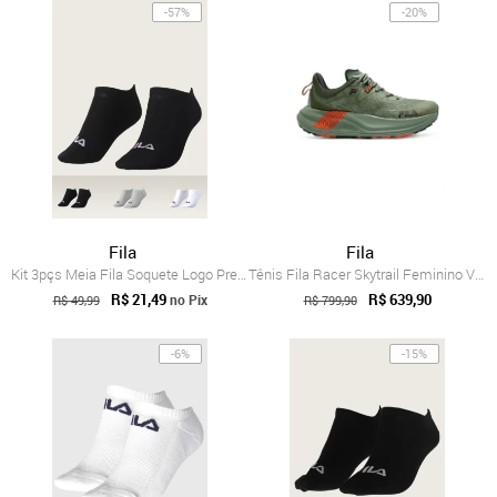
-57%
-20%
Fila
Fila
Kit 3pçs Meia Fila Soquete Logo Preta
Tênis Fila Racer Skytrail Feminino Verde
R$ 21,49
R$ 639,90
no Pix
R$ 49,99
R$ 799,90
-6%
-15%