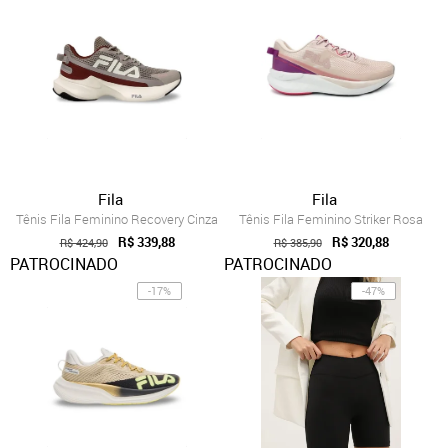
Fila
Fila
Tênis Fila Feminino Recovery Cinza
Tênis Fila Feminino Striker Rosa
R$ 339,88
R$ 320,88
R$ 424,90
R$ 385,90
PATROCINADO
PATROCINADO
-17%
-47%