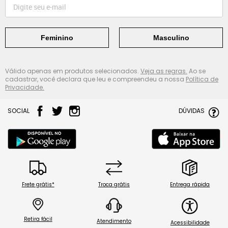
Feminino
Masculino
Válido apenas em produtos selecionados.
Veja as regras.
Ao se
cadastrar, você declara que leu e compreendeu a nossa
Política de
Privacidade.
SOCIAL
DÚVIDAS
Frete grátis*
Troca grátis
Entrega rápida
Retira fácil
Atendimento
Acessibilidade