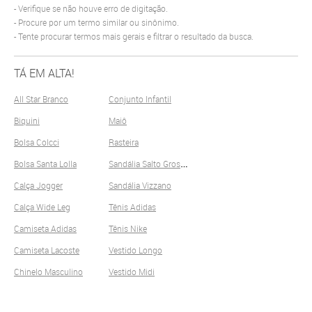
Verifique se não houve erro de digitação.
Procure por um termo similar ou sinônimo.
Tente procurar termos mais gerais e filtrar o resultado da busca.
TÁ EM ALTA!
All Star Branco
Conjunto Infantil
Biquini
Maiô
Bolsa Colcci
Rasteira
S
andália Salto Grosso
Bolsa Santa Lolla
Calça Jogger
Sandália Vizzano
Calça Wide Leg
Tênis Adidas
Camiseta Adidas
Tênis Nike
Camiseta Lacoste
Vestido Longo
Chinelo Masculino
Vestido Midi