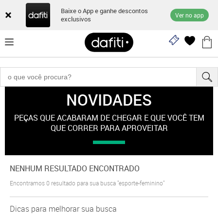
Baixe o App e ganhe descontos
Ver no app
exclusivos
NOVIDADES
"esporte-feminino"
PEÇAS QUE ACABARAM DE CHEGAR E QUE VOCÊ TEM
QUE CORRER PARA APROVEITAR
NENHUM RESULTADO ENCONTRADO
Encontramos
0
resultado para sua busca
"esporte-feminino"
Dicas para melhorar sua busca