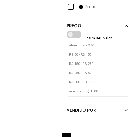
Lulope
Preto
Maktub Style
Menina Fashion
Minty
Mizuno
abaixo de R$ 50
Mormaii
R$ 50 - R$ 150
Old Tribe
R$ 150 - R$ 250
Olympikus
R$ 250 - R$ 500
R$ 500 - R$ 1000
acima de R$ 1000