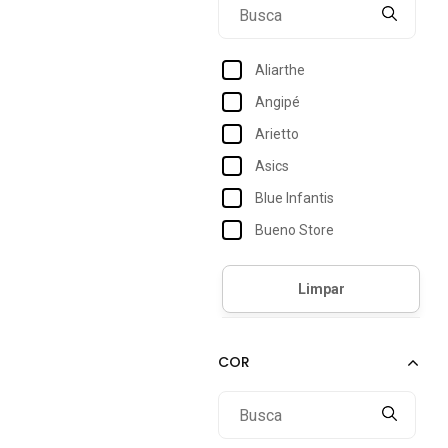
Aliarthe
Angipé
Arietto
Asics
Blue Infantis
Bueno Store
Crawling
Ferrazzi
Fristyle
Funfy
Kidy
Klin