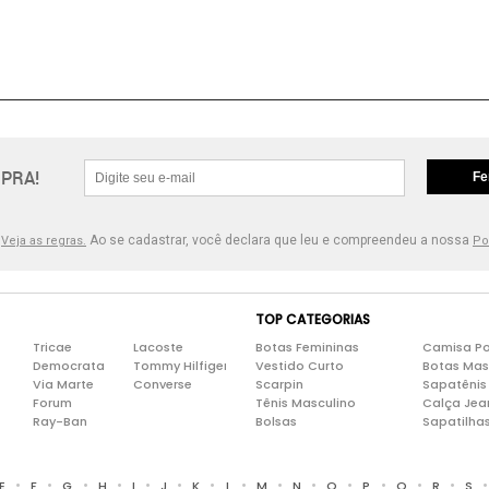
PRA!
Fe
.
Ao se cadastrar, você declara que leu e compreendeu a nossa
Veja as regras.
Po
TOP CATEGORIAS
Tricae
Lacoste
Botas Femininas
Camisa Po
Democrata
Tommy Hilfiger
Vestido Curto
Botas Mas
Via Marte
Converse
Scarpin
Sapatênis
Forum
Tênis Masculino
Calça Jea
Ray-Ban
Bolsas
Sapatilha
•
•
•
•
•
•
•
•
•
•
•
•
•
•
E
F
G
H
I
J
K
L
M
N
O
P
Q
R
S