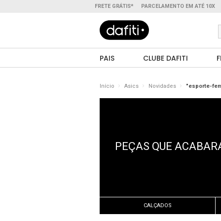
FRETE GRÁTIS*
PARCELAMENTO EM ATÉ 10X
PAIS
CLUBE DAFITI
F
Início
Asics
Novidades
"esporte-fem
PEÇAS QUE ACABARA
CALÇADOS