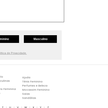
minino
Masculino
lítica de Privacidade.
lo
Ajuda
culinas
Tênis Feminino
Perfumes e Beleza
ns Feminina
Mocassim Feminino
s
Saias
Sandálias
•
•
•
•
•
•
•
T
U
V
W
X
Y
Z