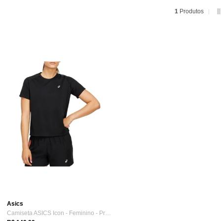
1
Produtos
Asics
Camiseta ASICS Icon - Feminino - Preto