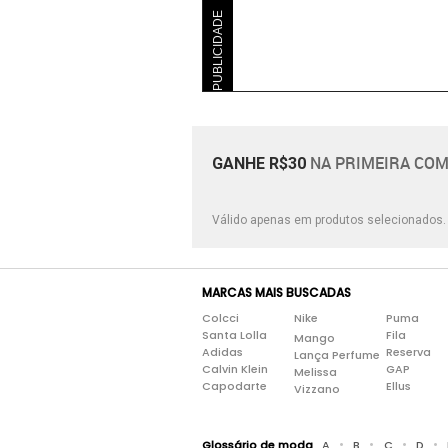
PUBLICIDADE
NA PRIMEIRA COM
GANHE R$30
Válido apenas em produtos selecionados
MARCAS MAIS BUSCADAS
Colcci
Nike
Puma
Santa Lolla
Fila
Mango
Adidas
Reserva
Lança Perfume
Calvin Klein
GAP
Melissa
Capodarte
Ellus
Vizzano
•
•
•
•
Glossário de moda
A
B
C
D