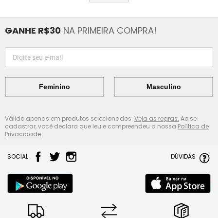
GANHE R$30
NA PRIMEIRA COMPRA!
Feminino
Masculino
Válido apenas em produtos selecionados.
Veja as regras.
Ao se
cadastrar, você declara que leu e compreendeu a nossa
Política de
Privacidade.
SOCIAL
DÚVIDAS