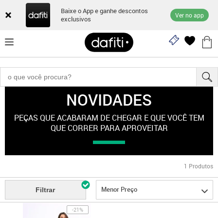
Baixe o App e ganhe descontos
Ver no app
exclusivos
NOVIDADES
"esporte-feminino"
PEÇAS QUE ACABARAM DE CHEGAR E QUE VOCÊ TEM
QUE CORRER PARA APROVEITAR
1
Produtos
Menor Preço
Filtrar
-21%