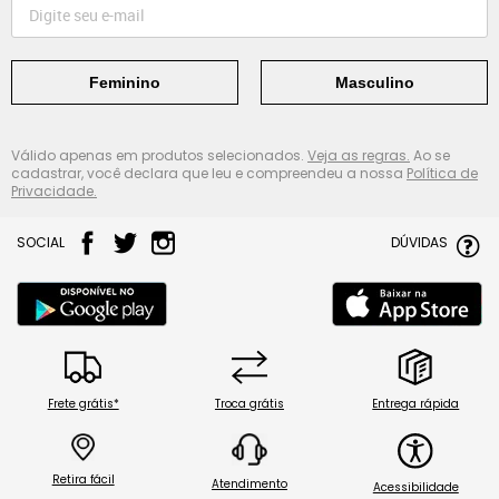
Feminino
Masculino
Válido apenas em produtos selecionados.
Veja as regras.
Ao se
cadastrar, você declara que leu e compreendeu a nossa
Política de
Privacidade.
SOCIAL
DÚVIDAS
Frete grátis*
Troca grátis
Entrega rápida
Retira fácil
Atendimento
Acessibilidade