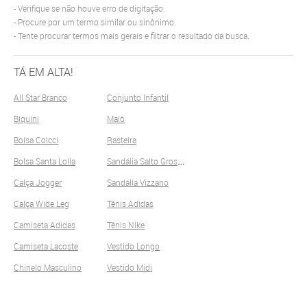
Verifique se não houve erro de digitação.
Procure por um termo similar ou sinônimo.
Tente procurar termos mais gerais e filtrar o resultado da busca.
TÁ EM ALTA!
All Star Branco
Conjunto Infantil
Biquini
Maiô
Bolsa Colcci
Rasteira
S
andália Salto Grosso
Bolsa Santa Lolla
Calça Jogger
Sandália Vizzano
Calça Wide Leg
Tênis Adidas
Camiseta Adidas
Tênis Nike
Camiseta Lacoste
Vestido Longo
Chinelo Masculino
Vestido Midi