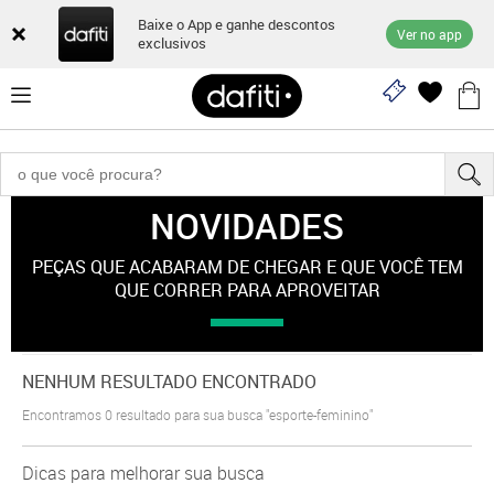
Baixe o App e ganhe descontos
Ver no app
exclusivos
NOVIDADES
"esporte-feminino"
PEÇAS QUE ACABARAM DE CHEGAR E QUE VOCÊ TEM
QUE CORRER PARA APROVEITAR
NENHUM RESULTADO ENCONTRADO
Encontramos
0
resultado para sua busca
"esporte-feminino"
Dicas para melhorar sua busca