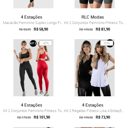
4 Estações
RLC Modas
Macacão Feminino Suplex Longo Fitness Ac...
Kit 2 Conjuntos Feminino Fitness Top alç...
R$ 58,90
R$ 81,90
R$ 99,99
R$ 199,90
-43%
-63%
4 Estações
4 Estações
Kit 2 Conjuntos Feminino Fitness Top alç...
Kit 2 Regatas Fitness Lisa 4 Estações Bl...
R$ 101,90
R$ 73,90
R$ 179,90
R$ 199,90