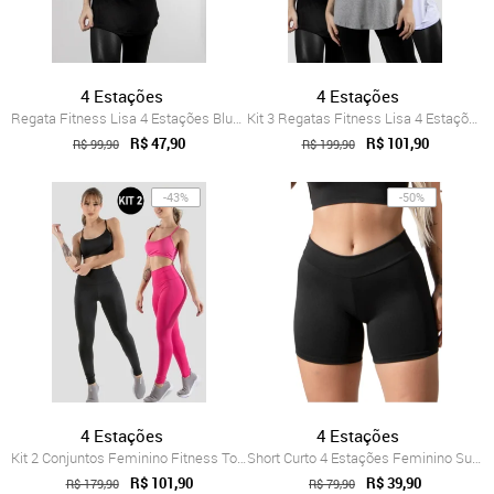
4 Estações
4 Estações
Regata Fitness Lisa 4 Estações Blusa Fem...
Kit 3 Regatas Fitness Lisa 4 Estações Bl...
R$ 47,90
R$ 101,90
R$ 99,90
R$ 199,90
-43%
-50%
4 Estações
4 Estações
Kit 2 Conjuntos Feminino Fitness Top alç...
Short Curto 4 Estações Feminino Suplex L...
R$ 101,90
R$ 39,90
R$ 179,90
R$ 79,90