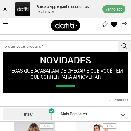
Baixe o App e ganhe descontos
Ver no app
exclusivos
NOVIDADES
"esporte-feminino"
PEÇAS QUE ACABARAM DE CHEGAR E QUE VOCÊ TEM
QUE CORRER PARA APROVEITAR
29
Produtos
Mais Populares
Filtrar
-50%
-47%