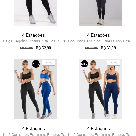
4 Estações
4 Estações
Calça Legging Cintura Alta Cós V Transpa...
Conjunto Feminino Fitness Top alça fina ...
R$ 52,90
R$ 61,19
R$ 99,90
R$ 89,99
-43%
-49%
4 Estações
4 Estações
Kit 2 Conjuntos Feminino Fitness Top alç...
Kit 2 Conjuntos Feminino Fitness Top alç...