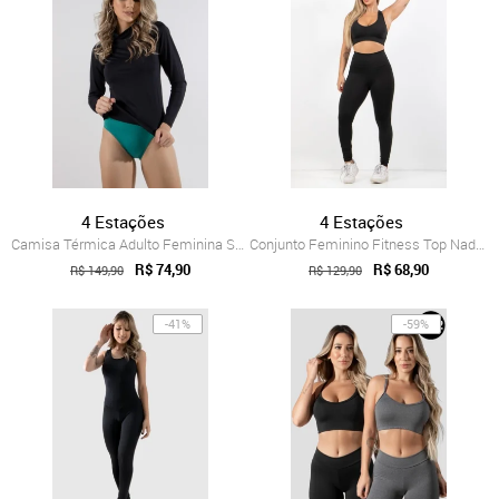
4 Estações
4 Estações
Camisa Térmica Adulto Feminina Segunda P...
Conjunto Feminino Fitness Top Nadador Su...
R$ 74,90
R$ 68,90
R$ 149,90
R$ 129,90
-41%
-59%