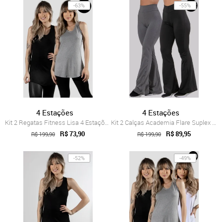
-63%
-55%
4 Estações
4 Estações
Kit 2 Regatas Fitness Lisa 4 Estações Bl...
Kit 2 Calças Academia Flare Suplex Baila...
R$ 73,90
R$ 89,95
R$ 199,90
R$ 199,90
-52%
-49%