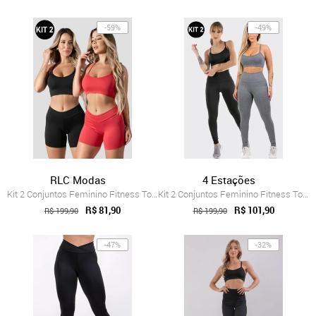
-59%
-49%
RLC Modas
4 Estações
Kit 2 Conjuntos Feminino Fitness Top alç...
Kit 2 Conjuntos Feminino Fitness Top alç...
R$ 81,90
R$ 101,90
R$ 199,90
R$ 199,90
-47%
-32%