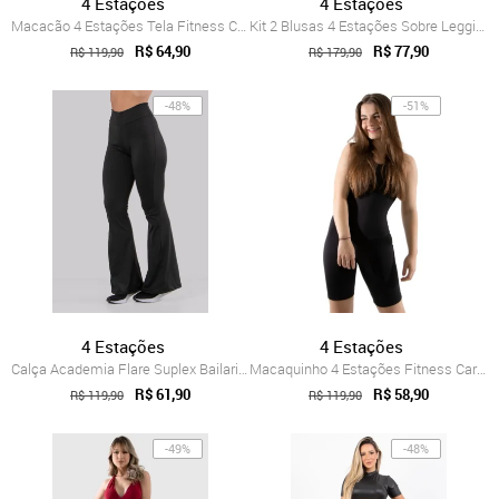
4 Estações
4 Estações
Macacão 4 Estações Tela Fitness Com Deco...
Kit 2 Blusas 4 Estações Sobre Legging Ta...
R$ 64,90
R$ 77,90
R$ 119,90
R$ 179,90
-48%
-51%
4 Estações
4 Estações
Calça Academia Flare Suplex Bailarina Bo...
Macaquinho 4 Estações Fitness Carol Curt...
R$ 61,90
R$ 58,90
R$ 119,90
R$ 119,90
-49%
-48%