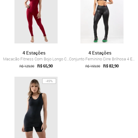
4 Estações
4 Estações
Macacão Fitness Com Bojo Longo Cruzado 4...
Conjunto Feminino Cirre Brilhosa 4 Estaç...
R$ 65,90
R$ 82,90
R$ 129,90
R$ 159,90
-49%