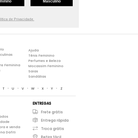
minino
Masculino
lítica de Privacidade.
lo
Ajuda
culinas
Tênis Feminino
Perfumes e Beleza
ns Feminina
Mocassim Feminino
s
Saias
Sandálias
•
•
•
•
•
•
•
T
U
V
W
X
Y
Z
ENTREGAS
Frete grátis
iados
Entrega rápida
cidade
pra e venda
Troca grátis
na Dafiti
Retira fácil