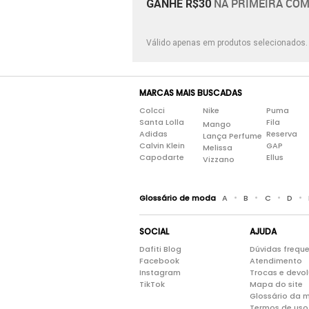
NA PRIMEIRA COM
GANHE R$30
Válido apenas em produtos selecionados
MARCAS MAIS BUSCADAS
Colcci
Nike
Puma
Santa Lolla
Fila
Mango
Adidas
Reserva
Lança Perfume
Calvin Klein
GAP
Melissa
Capodarte
Ellus
Vizzano
•
•
•
•
Glossário de moda
A
B
C
D
SOCIAL
AJUDA
Dafiti Blog
Dúvidas frequ
Facebook
Atendimento
Instagram
Trocas e devo
TikTok
Mapa do site
Glossário da 
Termos de uso