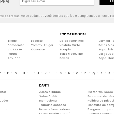
PRA!
Fe
.
Ao se cadastrar, você declara que leu e compreendeu a nossa
Veja as regras.
Po
TOP CATEGORIAS
Tricae
Lacoste
Botas Femininas
Camisa Po
Democrata
Tommy Hilfiger
Vestido Curto
Botas Mas
Via Marte
Converse
Scarpin
Sapatênis
Forum
Tênis Masculino
Calça Jea
Ray-Ban
Bolsas
Sapatilha
•
•
•
•
•
•
•
•
•
•
•
•
•
•
E
F
G
H
I
J
K
L
M
N
O
P
Q
R
S
DAFITI
entes
Acessibilidade
Sustentabilidade
Sobre Dafiti
Programa de afil
luções
Institucional
Política de priva
Trabalhe conosco
Contrato de com
moda
Nossos fornecedores
É seguro comprar 
Quero vender na Dafiti
Anuncie Conosco