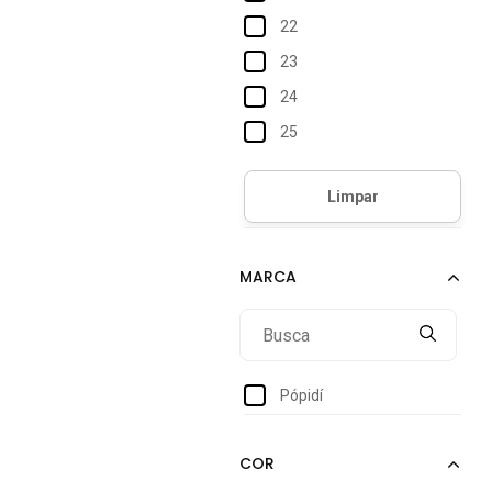
22
23
24
25
26
27
28
29
30
31
Pópidí