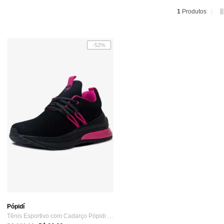
1
Produtos
-52%
Pópidí
Tênis Esportivo com Cadarço Pópidi Infan...