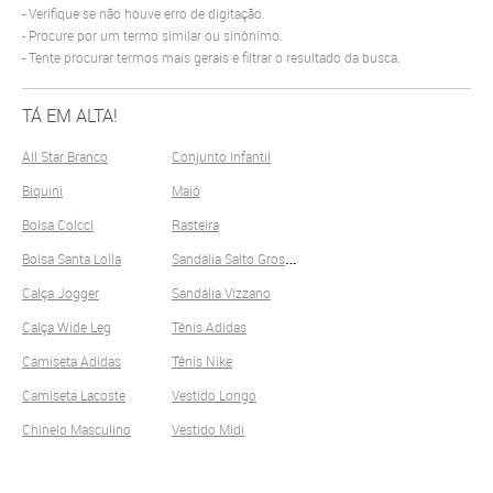
Verifique se não houve erro de digitação.
Procure por um termo similar ou sinônimo.
Tente procurar termos mais gerais e filtrar o resultado da busca.
TÁ EM ALTA!
All Star Branco
Conjunto Infantil
Biquini
Maiô
Bolsa Colcci
Rasteira
S
andália Salto Grosso
Bolsa Santa Lolla
Calça Jogger
Sandália Vizzano
Calça Wide Leg
Tênis Adidas
Camiseta Adidas
Tênis Nike
Camiseta Lacoste
Vestido Longo
Chinelo Masculino
Vestido Midi