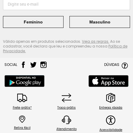
Feminino
Masculino
Válido apenas em produtos selecionados.
Veja as regras.
Ao se
cadastrar, você declara que leu e compreendeu a nossa
Política de
Privacidade.
SOCIAL
DÚVIDAS
Frete grátis*
Troca grátis
Entrega rápida
Retira fácil
Atendimento
Acessibilidade