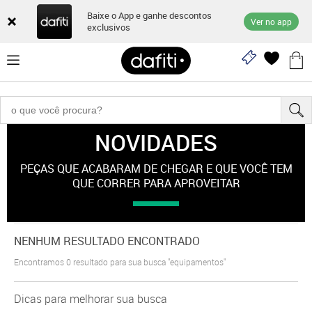
Baixe o App e ganhe descontos
Ver no app
exclusivos
NOVIDADES
"equipamentos"
PEÇAS QUE ACABARAM DE CHEGAR E QUE VOCÊ TEM
QUE CORRER PARA APROVEITAR
NENHUM RESULTADO ENCONTRADO
Encontramos
0
resultado para sua busca
"equipamentos"
Dicas para melhorar sua busca