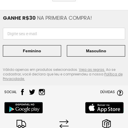
GANHE R$30
NA PRIMEIRA COMPRA!
Feminino
Masculino
Válido apenas em produtos selecionados.
Veja as regras.
Ao se
cadastrar, você declara que leu e compreendeu a nossa
Política de
Privacidade.
SOCIAL
DÚVIDAS