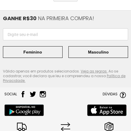
GANHE R$30
NA PRIMEIRA COMPRA!
Feminino
Masculino
Válido apenas em produtos selecionados.
Veja as regras.
Ao se
cadastrar, você declara que leu e compreendeu a nossa
Política de
Privacidade.
SOCIAL
DÚVIDAS