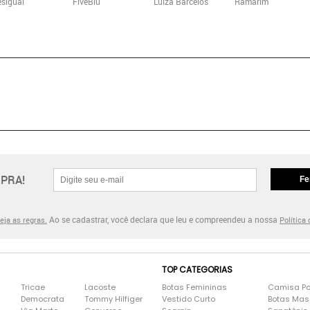
sigual
FiveBlu
Luiza Barcelos
Ramarim
PRA!
Fe
Ao se cadastrar, você declara que leu e compreendeu a nossa
eja as regras.
Política
TOP CATEGORIAS
Tricae
Lacoste
Botas Femininas
Camisa Po
Democrata
Tommy Hilfiger
Vestido Curto
Botas Mas