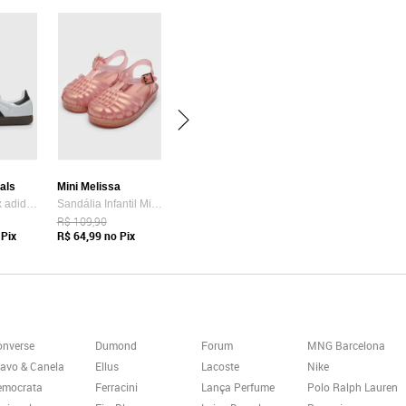
nals
Mini Melissa
Tênis Unissex adidas Originals Samba OG Branco
Sandália Infantil Mini Melissa Possession Shiny B Rosê
R$ 109,90
Pix
R$ 64,99
no Pix
onverse
Dumond
Forum
MNG Barcelona
avo & Canela
Ellus
Lacoste
Nike
emocrata
Ferracini
Lança Perfume
Polo Ralph Lauren