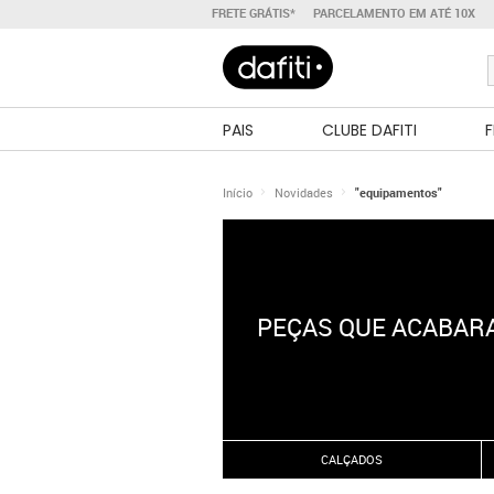
FRETE GRÁTIS*
PARCELAMENTO EM ATÉ 10X
PAIS
CLUBE DAFITI
F
Início
Novidades
"equipamentos"
PEÇAS QUE ACABARA
CALÇADOS