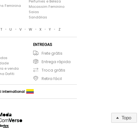
Perfumes e Beleza
ns Feminina
Mocassim Feminino
s
Saias
Sandálias
•
•
•
•
•
•
T
U
V
W
X
Y
Z
ENTREGAS
Frete grátis
ados
Entrega rápida
idade
ra e venda
Troca grátis
a Dafiti
Retira fácil
ti international
Topo