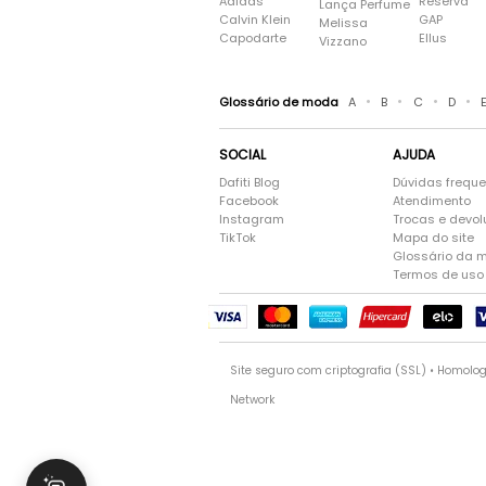
Adidas
Reserva
Lança Perfume
Calvin Klein
GAP
Melissa
Capodarte
Ellus
Vizzano
•
•
•
•
Glossário de moda
A
B
C
D
SOCIAL
AJUDA
Dafiti Blog
Dúvidas frequ
Facebook
Atendimento
Instagram
Trocas e devo
TikTok
Mapa do site
Glossário da 
Termos de uso
Site seguro com criptografia (SSL) • Homolo
Network