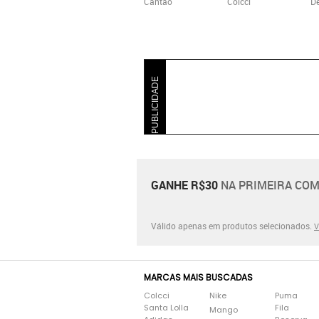
Cantão
Colcci
De
PUBLICIDADE
GANHE R$30
NA PRIMEIRA COM
Válido apenas em produtos selecionados.
V
MARCAS MAIS BUSCADAS
Colcci
Nike
Puma
Santa Lolla
Fila
Mango