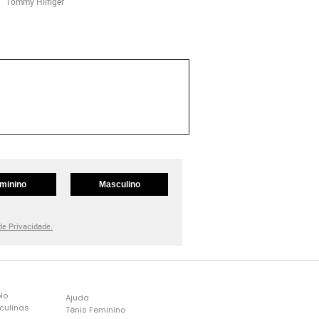
Tommy Hilfiger
minino
Masculino
 de Privacidade.
lo
Ajuda
culinas
Tênis Feminino