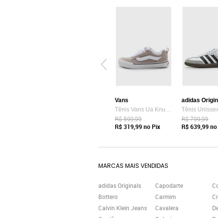
Vans
adidas Origi
Tênis Vans Ua Knu Skool Bege
R$ 599,99
R$ 799,99
R$ 319,99
no Pix
R$ 639,99
no 
MARCAS MAIS VENDIDAS
adidas Originals
Capodarte
C
Bottero
Carmim
Cr
Calvin Klein Jeans
Cavalera
D