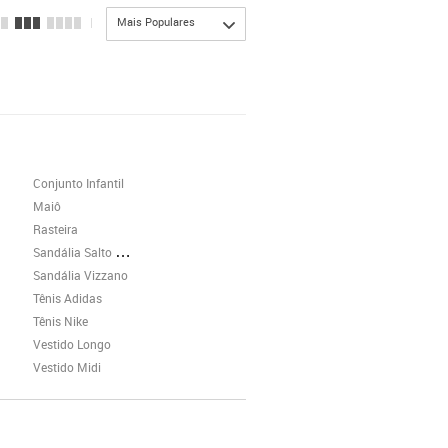
Mais Populares
Conjunto Infantil
Maiô
Rasteira
Sandália Salto Grosso
Sandália Vizzano
Tênis Adidas
Tênis Nike
Vestido Longo
Vestido Midi