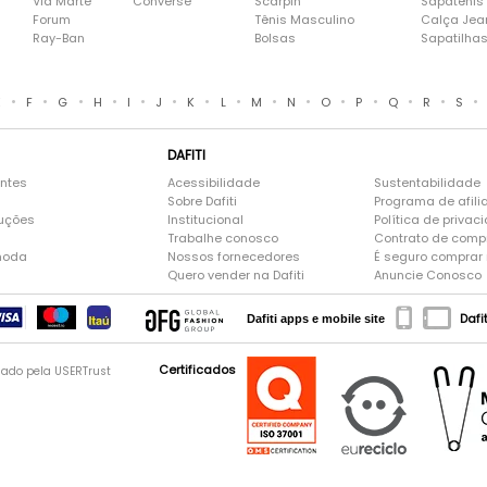
Via Marte
Converse
Scarpin
Sapatênis
Forum
Tênis Masculino
Calça Jea
Ray-Ban
Bolsas
Sapatilha
•
•
•
•
•
•
•
•
•
•
•
•
•
•
•
E
F
G
H
I
J
K
L
M
N
O
P
Q
R
S
DAFITI
entes
Acessibilidade
Sustentabilidade
Sobre Dafiti
Programa de afili
luções
Institucional
Política de privac
Trabalhe conosco
Contrato de comp
moda
Nossos fornecedores
É seguro comprar n
Quero vender na Dafiti
Anuncie Conosco
Dafi
Dafiti apps e mobile site
Certificados
gado pela USERTrust