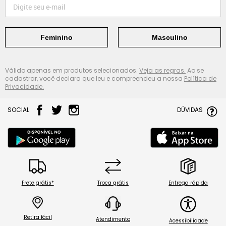
Feminino
Masculino
Válido apenas em produtos selecionados.
Veja as regras.
Ao se
cadastrar, você declara que leu e compreendeu a nossa
Política de
Privacidade.
SOCIAL
DÚVIDAS
Frete grátis*
Troca grátis
Entrega rápida
Retira fácil
Atendimento
Acessibilidade