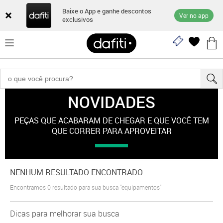
Baixe o App e ganhe descontos
Ver no app
exclusivos
NOVIDADES
"equipamentos"
PEÇAS QUE ACABARAM DE CHEGAR E QUE VOCÊ TEM
QUE CORRER PARA APROVEITAR
NENHUM RESULTADO ENCONTRADO
Encontramos
0
resultado para sua busca
"equipamentos"
Dicas para melhorar sua busca