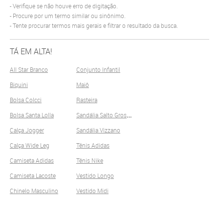
Verifique se não houve erro de digitação.
Procure por um termo similar ou sinônimo.
Tente procurar termos mais gerais e filtrar o resultado da busca.
TÁ EM ALTA!
All Star Branco
Conjunto Infantil
Biquini
Maiô
Bolsa Colcci
Rasteira
S
andália Salto Grosso
Bolsa Santa Lolla
Calça Jogger
Sandália Vizzano
Calça Wide Leg
Tênis Adidas
Camiseta Adidas
Tênis Nike
Camiseta Lacoste
Vestido Longo
Chinelo Masculino
Vestido Midi