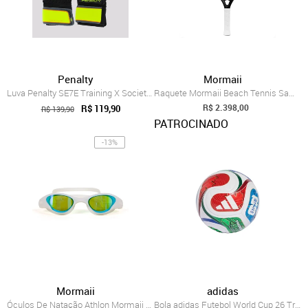
Penalty
Mormaii
Luva Penalty SE7E Training X Society Pre...
Raquete Mormaii Beach Tennis Samantha Ba...
R$ 2.398,00
R$ 119,90
R$ 139,90
PATROCINADO
-13%
Mormaii
adidas
Óculos De Natação Athlon Mormaii Branco
Bola adidas Futebol World Cup 26 Trionda...