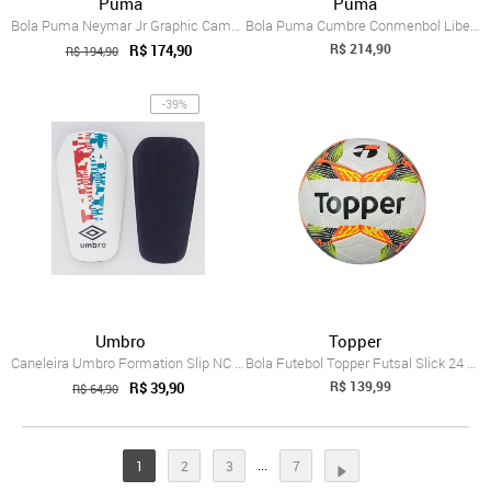
Puma
Puma
Bola Puma Neymar Jr Graphic Campo Preto
Bola Puma Cumbre Conmenbol Libertadores ...
R$ 214,90
R$ 174,90
R$ 194,90
-39%
Umbro
Topper
Caneleira Umbro Formation Slip NC Branca e Marinho
Bola Futebol Topper Futsal Slick 24 7434...
R$ 139,99
R$ 39,90
R$ 64,90
...
1
2
3
7