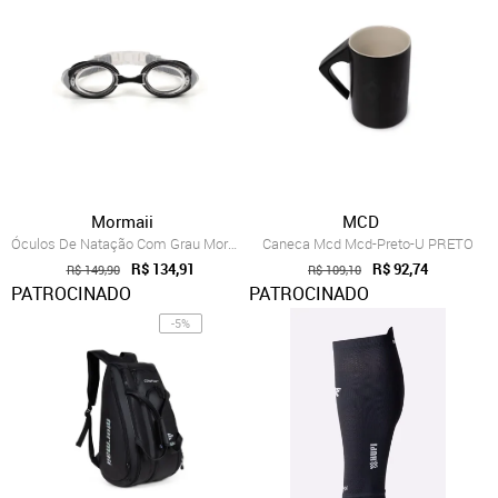
Mormaii
MCD
Óculos De Natação Com Grau Mormaii Optic...
Caneca Mcd Mcd-Preto-U PRETO
R$ 134,91
R$ 92,74
R$ 149,90
R$ 109,10
PATROCINADO
PATROCINADO
-5%