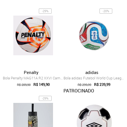
-29%
-20%
Penalty
adidas
Bola Penalty MAG11A R2 XXVI Campo
Bola adidas Futebol World Cup League Unisex JD8045
R$ 149,90
R$ 239,99
R$ 209,90
R$ 299,99
PATROCINADO
-29%