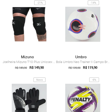
-21%
-14%
Mizuno
Umbro
Joelheira Mizuno T10 Plus Unissex Preto
Bola Umbro Neo Trainer II Campo Branca
R$ 149,90
R$ 119,90
R$ 189,90
R$ 139,90
Novo
-6%