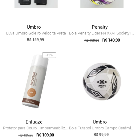
Umbro
Penalty
Luva Umbro Goleiro Velocita Preta
Bola Penalty Lider N4 XXVI Society Infan...
R$ 159,99
R$ 149,90
R$ 159,90
-13%
Enluaze
Umbro
Protetor para Couro - Impermeabilizante spray
Bola Futebol Umbro Campo Cerâmica 2.0 27...
R$ 99,99
R$ 109,00
R$ 125,26