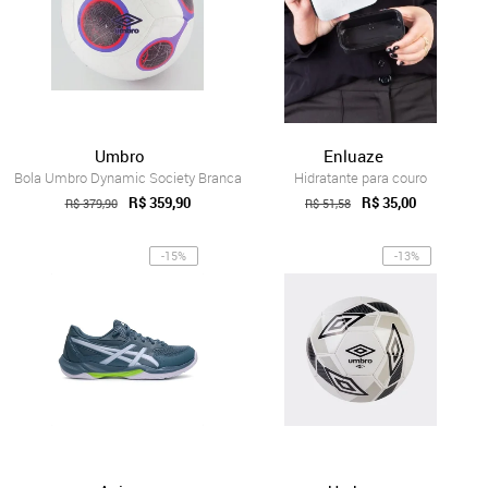
Umbro
Enluaze
Bola Umbro Dynamic Society Branca
Hidratante para couro
R$ 359,90
R$ 35,00
R$ 379,90
R$ 51,58
-15%
-13%