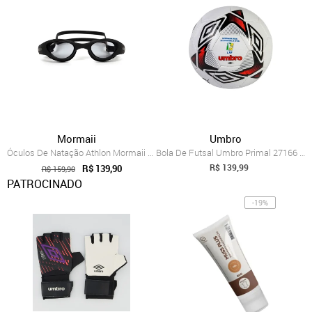
Mormaii
Umbro
Óculos De Natação Athlon Mormaii Preto
Bola De Futsal Umbro Primal 27166 Umbro Branco
R$ 139,99
R$ 139,90
R$ 159,90
PATROCINADO
-19%