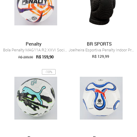
Penalty
BR SPORTS
Bola Penalty MAG11A R2 XXVI Society Branca
Joelheira Esportiva Penalty Indoor Pro Xxv
R$ 129,99
R$ 159,90
R$ 209,90
-10%