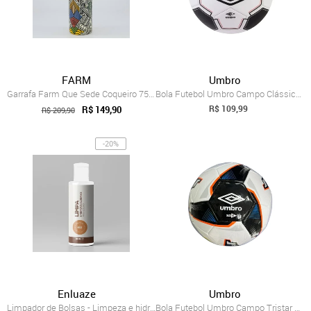
FARM
Umbro
Garrafa Farm Que Sede Coqueiro 750ml
Bola Futebol Umbro Campo Clássico 27295u...
R$ 109,99
R$ 149,90
R$ 209,90
-20%
Enluaze
Umbro
Limpador de Bolsas - Limpeza e hidrataçã...
Bola Futebol Umbro Campo Tristar 27296u ...