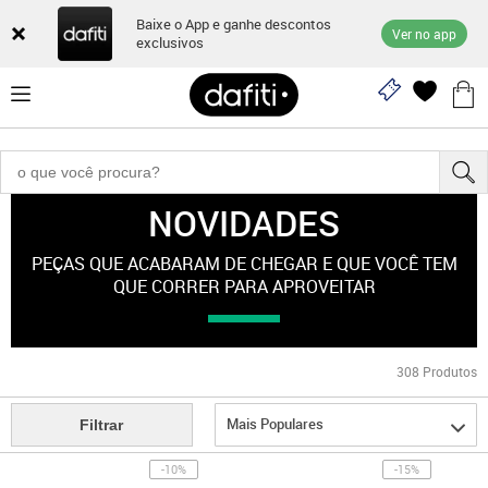
Baixe o App e ganhe descontos
Ver no app
exclusivos
NOVIDADES
"equipamentos"
PEÇAS QUE ACABARAM DE CHEGAR E QUE VOCÊ TEM
QUE CORRER PARA APROVEITAR
308
Produtos
Mais Populares
Filtrar
-10%
-15%