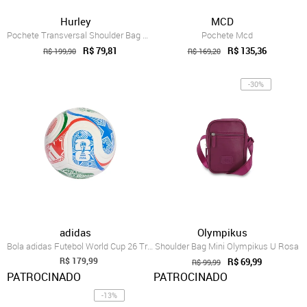
Hurley
MCD
Pochete Transversal Shoulder Bag Hurley ...
Pochete Mcd
R$ 79,81
R$ 135,36
R$ 199,90
R$ 169,20
-30%
adidas
Olympikus
Bola adidas Futebol World Cup 26 Trionda...
Shoulder Bag Mini Olympikus U Rosa
R$ 179,99
R$ 69,99
R$ 99,99
PATROCINADO
PATROCINADO
-13%