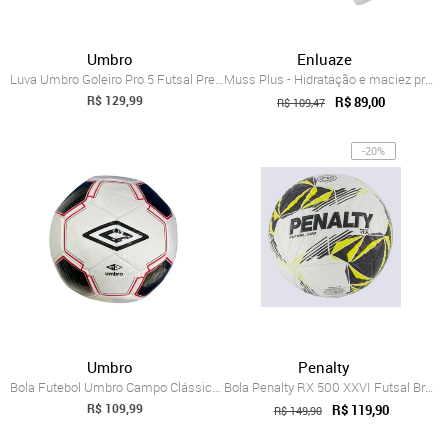
Umbro
Enluaze
Luva Umbro Goleiro Pro 5 Futsal Preta
Muss Plus - Hidratação e maciez profunda...
R$ 129,99
R$ 89,00
R$ 109,47
-20%
Umbro
Penalty
Bola Futebol Umbro Campo Clássico 27295u...
Bola Penalty RX 500 XXVI Futsal Branca
R$ 109,99
R$ 119,90
R$ 149,90