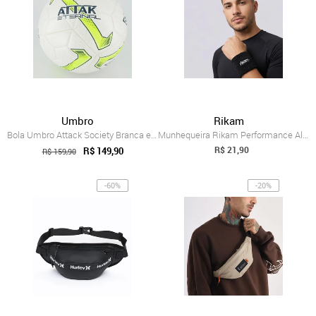
Umbro
Rikam
Bola Umbro Attack Society Branca e Verde
Munhequeira Rikam Performance Algodão Preta
R$ 21,90
R$ 149,90
R$ 159,90
-60%
-20%