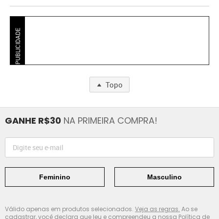
PUBLICIDADE
Topo
GANHE R$30
NA PRIMEIRA COMPRA!
Feminino
Masculino
Válido apenas em produtos selecionados.
Veja as regras.
Ao se
cadastrar, você declara que leu e compreendeu a nossa
Política de