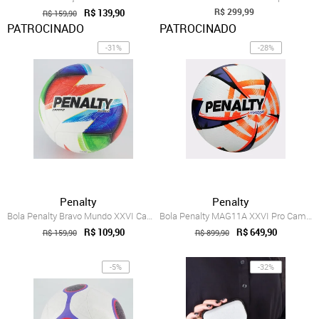
R$ 299,99
R$ 139,90
R$ 159,90
PATROCINADO
PATROCINADO
-31%
-28%
Penalty
Penalty
Bola Penalty Bravo Mundo XXVI Campo Branca e Azul
Bola Penalty MAG11A XXVI Pro Campo
R$ 109,90
R$ 649,90
R$ 159,90
R$ 899,90
-5%
-32%