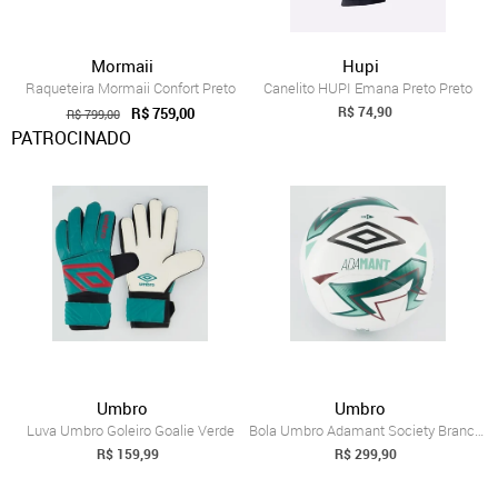
Mormaii
Hupi
Raqueteira Mormaii Confort Preto
Canelito HUPI Emana Preto Preto
R$ 74,90
R$ 759,00
R$ 799,00
PATROCINADO
Umbro
Umbro
Luva Umbro Goleiro Goalie Verde
Bola Umbro Adamant Society Branca e Verde
R$ 159,99
R$ 299,90