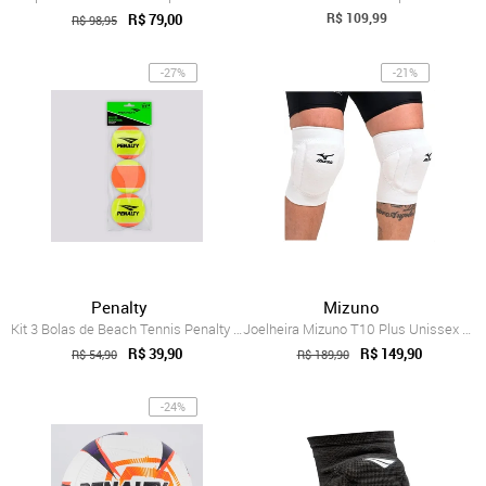
R$ 109,99
R$ 79,00
R$ 98,95
-27%
-21%
Penalty
Mizuno
Kit 3 Bolas de Beach Tennis Penalty XXII
Joelheira Mizuno T10 Plus Unissex Branco
R$ 39,90
R$ 149,90
R$ 54,90
R$ 189,90
-24%