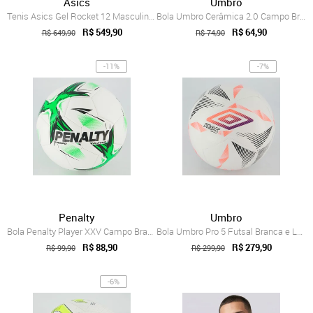
Asics
Umbro
Tenis Asics Gel Rocket 12 Masculino Azul
Bola Umbro Cerâmica 2.0 Campo Branca
R$ 549,90
R$ 64,90
R$ 649,90
R$ 74,90
-11%
-7%
Penalty
Umbro
Bola Penalty Player XXV Campo Branca e Verde
Bola Umbro Pro 5 Futsal Branca e Laranja
R$ 88,90
R$ 279,90
R$ 99,90
R$ 299,90
-6%