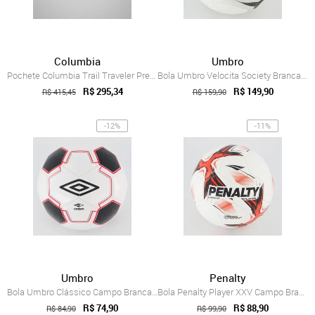
Columbia
Umbro
Pochete Columbia Trail Traveler Preto Masculino
Bola Umbro Velocita Society Branca e Prata
R$ 295,34
R$ 149,90
R$ 415,45
R$ 159,90
-12%
-11%
Umbro
Penalty
Bola Umbro Clássico Campo Branca e Preta
Bola Penalty Player XXV Campo Branca e Vermelha
R$ 74,90
R$ 88,90
R$ 84,90
R$ 99,90