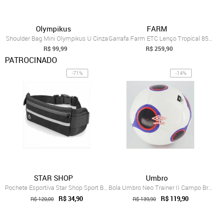
Olympikus
FARM
Shoulder Bag Mini Olympikus U Cinza
Garrafa Farm ETC Lenço Tropical 850ML Azul
R$ 99,99
R$ 259,90
PATROCINADO
-71%
-14%
STAR SHOP
Umbro
Pochete Esportiva Star Shop Sport Bag Preta
Bola Umbro Neo Trainer II Campo Branca
R$ 34,90
R$ 119,90
R$ 120,00
R$ 139,90