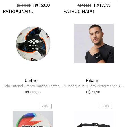
R$ 159,99
R$ 159,99
R$ 199,99
R$ 199,99
PATROCINADO
PATROCINADO
Umbro
Rikam
Bola Futebol Umbro Campo Tristar 27296u ...
Munhequeira Rikam Performance Algodão Preta
R$ 109,99
R$ 21,90
-31%
-60%