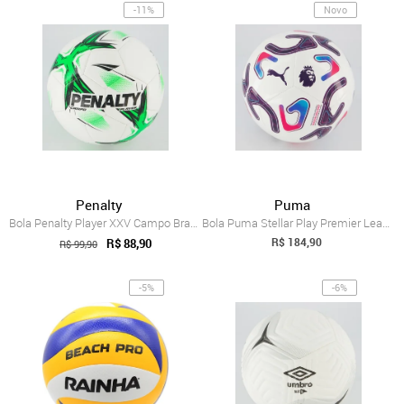
-11%
Novo
Penalty
Puma
Bola Penalty Player XXV Campo Branca e Verde
Bola Puma Stellar Play Premier League Re...
R$ 184,90
R$ 88,90
R$ 99,90
-5%
-6%