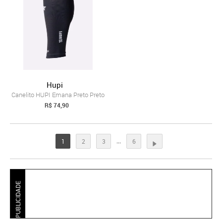
Hupi
Canelito HUPI Emana Preto Preto
R$ 74,90
...
1
2
3
6
PUBLICIDADE