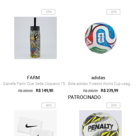
-29%
-20%
FARM
adidas
Garrafa Farm Que Sede Coqueiro 750ml
Bola adidas Futebol World Cup League Unisex JD8045
R$ 149,90
R$ 239,99
R$ 209,90
R$ 299,99
PATROCINADO
-40%
-20%