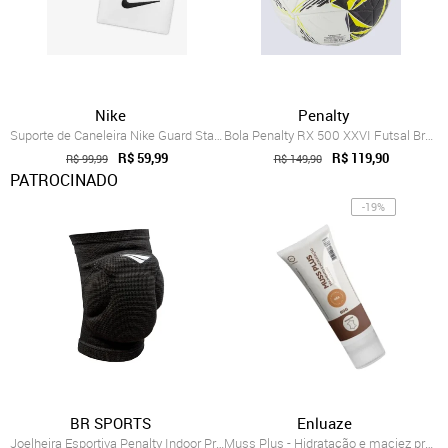
Nike
Penalty
Suporte de Caneleira Nike Guard Stay II Unissex
Bola Penalty RX 500 XXVI Futsal Branca
R$ 59,99
R$ 119,90
R$ 99,99
R$ 149,90
PATROCINADO
-19%
BR SPORTS
Enluaze
Joelheira Esportiva Penalty Indoor Pro Xxv
Muss Plus - Hidratação e maciez profunda...