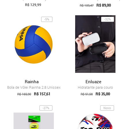
R$ 129,99
R$ 89,00
R$ 109,47
-5%
-32%
Rainha
Enluaze
Bola de Vôlei Rainha 2.8 Unissex
Hidratante para couro
R$ 157,61
R$ 35,00
R$ 165,90
R$ 51,58
-27%
Novo