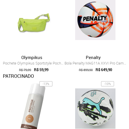
Olympikus
Penalty
Pochete Olympikus Sportstyle Pochete Oly...
Bola Penalty MAG11A XXVI Pro Campo
R$ 59,99
R$ 649,90
R$ 79,99
R$ 899,90
PATROCINADO
-13%
-10%