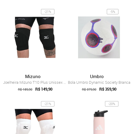
-21%
-5%
Mizuno
Umbro
Joelheira Mizuno T10 Plus Unissex Preto
Bola Umbro Dynamic Society Branca
R$ 149,90
R$ 359,90
R$ 189,90
R$ 379,90
-21%
-20%