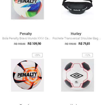
Penalty
Hurley
Bola Penalty Bravo Mundo XXVI Campo Branca e Azul
Pochete Transversal Shoulder Bag Hurley ...
R$ 109,90
R$ 79,81
R$ 159,90
R$ 199,90
-29%
-12%