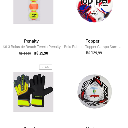
Penalty
Topper
Kit 3 Bolas de Beach Tennis Penalty XXII
Bola Futebol Topper Campo Samba Hybrind ...
R$ 129,99
R$ 39,90
R$ 54,90
-14%