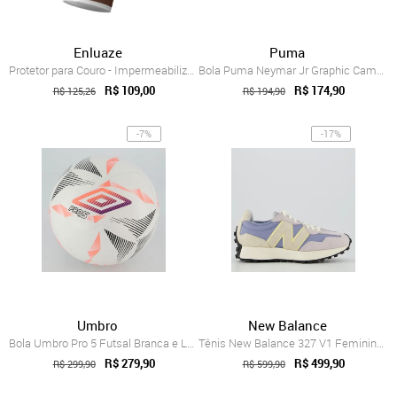
Enluaze
Puma
Protetor para Couro - Impermeabilizante spray
Bola Puma Neymar Jr Graphic Campo Preto
R$ 109,00
R$ 174,90
R$ 125,26
R$ 194,90
-7%
-17%
Umbro
New Balance
Bola Umbro Pro 5 Futsal Branca e Laranja
Tênis New Balance 327 V1 Feminino Lilás
R$ 279,90
R$ 499,90
R$ 299,90
R$ 599,90