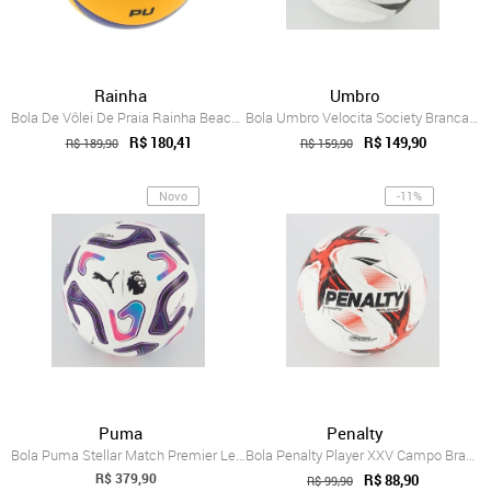
Rainha
Umbro
Bola De Vôlei De Praia Rainha Beach Unissex
Bola Umbro Velocita Society Branca e Prata
R$ 180,41
R$ 149,90
R$ 189,90
R$ 159,90
Novo
-11%
Puma
Penalty
Bola Puma Stellar Match Premier League R...
Bola Penalty Player XXV Campo Branca e Vermelha
R$ 379,90
R$ 88,90
R$ 99,90