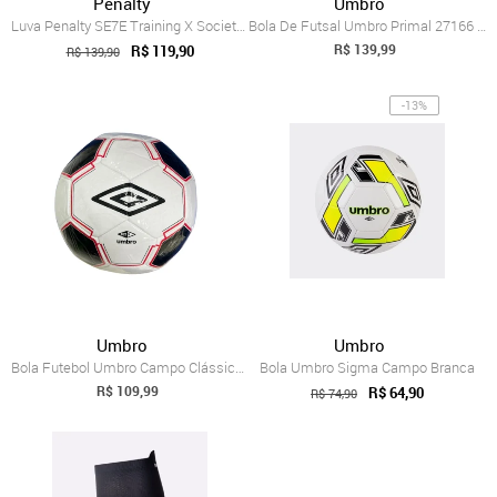
Penalty
Umbro
Luva Penalty SE7E Training X Society Pre...
Bola De Futsal Umbro Primal 27166 Umbro Branco
R$ 139,99
R$ 119,90
R$ 139,90
-13%
Umbro
Umbro
Bola Futebol Umbro Campo Clássico 27295u...
Bola Umbro Sigma Campo Branca
R$ 109,99
R$ 64,90
R$ 74,90