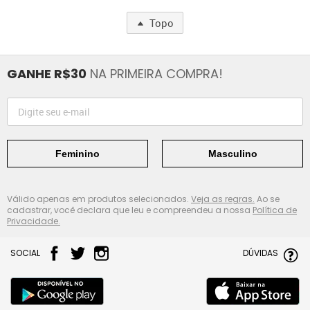
Topo
GANHE R$30
NA PRIMEIRA COMPRA!
Feminino
Masculino
Válido apenas em produtos selecionados.
Veja as regras.
Ao se
cadastrar, você declara que leu e compreendeu a nossa
Política de
Privacidade.
SOCIAL
DÚVIDAS