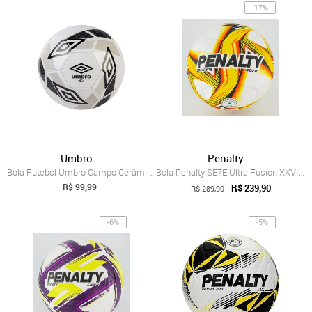
-17%
Umbro
Penalty
Bola Futebol Umbro Campo Cerâmica 2.0 27...
Bola Penalty SE7E Ultra Fusion XXVI Soci...
R$ 99,99
R$ 239,90
R$ 289,90
-6%
-5%