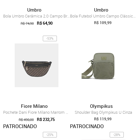
Umbro
Umbro
Bola Umbro Cerâmica 2.0 Campo Branca
Bola Futebol Umbro Campo Clássico 27295u...
R$ 109,99
R$ 64,90
R$ 74,90
-53%
Fiore Milano
Olympikus
Pochete Dani Fiore Milano Marrom Café
Shoulder Bag Olympikus U Cinza
R$ 119,99
R$ 232,75
R$ 490,00
PATROCINADO
PATROCINADO
-25%
-28%