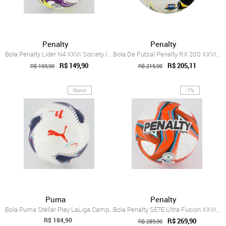
Penalty
Penalty
Bola Penalty Lider N4 XXVI Society Infan...
Bola De Futsal Penalty RX 200 XXVI Termo...
R$ 149,90
R$ 205,11
R$ 159,90
R$ 215,90
Novo
-7%
Puma
Penalty
Bola Puma Stellar Play LaLiga Campo Branca
Bola Penalty SE7E Ultra Fusion XXVI Soci...
R$ 184,90
R$ 269,90
R$ 289,90