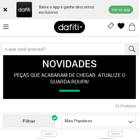
Baixe o App e ganhe descontos
Ver no app
exclusivos
NOVIDADES
Novidades
PEÇAS QUE ACABARAM DE CHEGAR. ATUALIZE O
GUARDA-ROUPA!
25
Produtos
Mais Populares
Filtrar
Novo
Novo