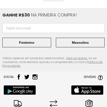
GANHE R$30
NA PRIMEIRA COMPRA!
Feminino
Masculino
Válido apenas em produtos selecionados.
Veja as regras.
Ao se
cadastrar, você declara que leu e compreendeu a nossa
Política de
Privacidade.
SOCIAL
DÚVIDAS