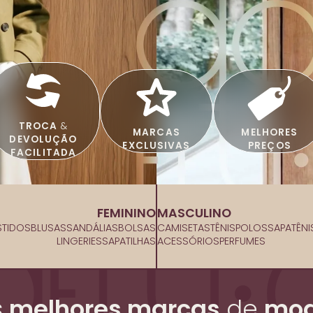
TROCA
&
MARCAS
MELHORES
DEVOLUÇÃO
EXCLUSIVAS
PREÇOS
FACILITADA
FEMININO
MASCULINO
STIDOS
BLUSAS
SANDÁLIAS
BOLSAS
CAMISETAS
TÊNIS
POLOS
SAPATÊNI
LINGERIES
SAPATILHAS
ACESSÓRIOS
PERFUMES
s
melhores marcas
de
mod