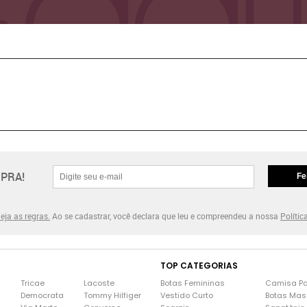
PRA!
Fe
eja as regras.
Ao se cadastrar, você declara que leu e compreendeu a nossa
Polític
TOP CATEGORIAS
Tricae
Lacoste
Botas Femininas
Camisa Po
Democrata
Tommy Hilfiger
Vestido Curto
Botas Mas