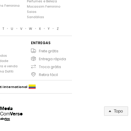
Perfumes e Beleza
ns Feminina
Mocassim Feminino
s
Saias
Sandálias
•
•
•
•
•
•
•
T
U
V
W
X
Y
Z
ENTREGAS
Frete grátis
ados
Entrega rápida
idade
ra e venda
Troca grátis
a Dafiti
Retira fácil
ti international
Topo