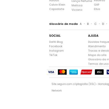
Adidas
Reserva
Lança Perfume
Calvin Klein
GAP
Melissa
Capodarte
Ellus
Vizzano
•
•
•
•
Glossário de moda
A
B
C
D
SOCIAL
AJUDA
Dafiti Blog
Dúvidas frequ
Facebook
Atendimento
Instagram
Trocas e devo
TikTok
Mapa do site
Glossário da 
Termos de uso
Site seguro com criptografia (SSL) • Homolo
Network