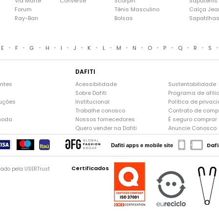
Via Marte
Converse
Scarpin
Sapatênis
Forum
Tênis Masculino
Calça Jea
Ray-Ban
Bolsas
Sapatilha
•
•
•
•
•
•
•
•
•
•
•
•
•
•
E
F
G
H
I
J
K
L
M
N
O
P
Q
R
S
DAFITI
entes
Acessibilidade
Sustentabilidade
Sobre Dafiti
Programa de afili
luções
Institucional
Política de privac
Trabalhe conosco
Contrato de comp
moda
Nossos fornecedores
É seguro comprar n
Quero vender na Dafiti
Anuncie Conosco
Dafi
Dafiti apps e mobile site
Certificados
gado pela USERTrust