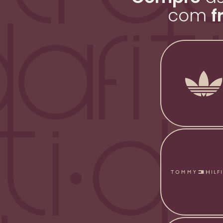
com
f