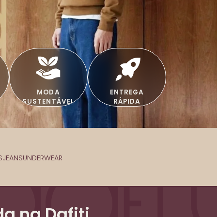
MODA
ENTREGA
SUSTENTÁVEL
RÁPIDA
S
JEANS
UNDERWEAR
a na Dafiti