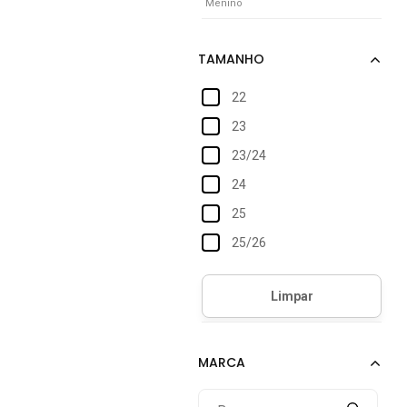
Menino
22
23
23/24
24
25
25/26
26/27
27/28
28
29
29/30