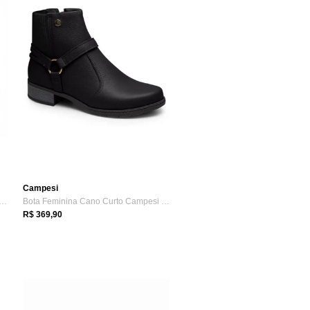
Campesi
Piccadilly Cano Medio Salto Baixo 9...
Bota Feminina Cano Curto Campesi CE571
R$ 369,90