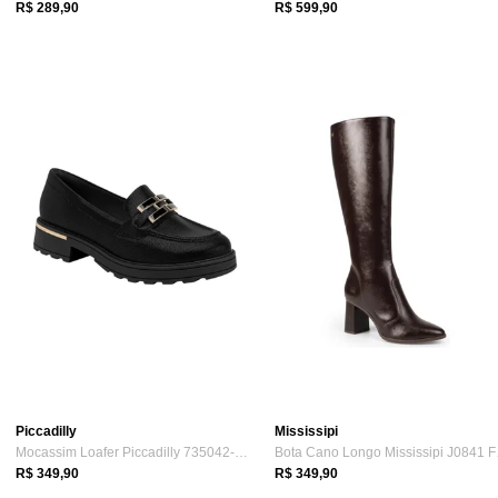
R$ 289,90
R$ 599,90
Piccadilly
Mississipi
Mocassim Loafer Piccadilly 735042-1 Femi...
Bota C
R$ 349,90
R$ 349,90