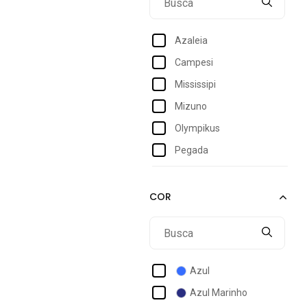
30
31
Azaleia
32
Campesi
32/33
Mississipi
33
Mizuno
33/34
Olympikus
34
Pegada
35
Piccadilly
35/36
Skechers
Under Armour
Via Marte
Azul
Azul Marinho