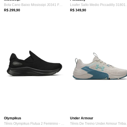
Bota Cano Baixo Mississipi J0341 Feminina - Cafe
Loafer Salto Med
R$ 299,90
R$ 349,90
Olympikus
Under Armour
Tênis Olympikus Flutua 2 Feminino - Preto/Preto
Tênis De Trein