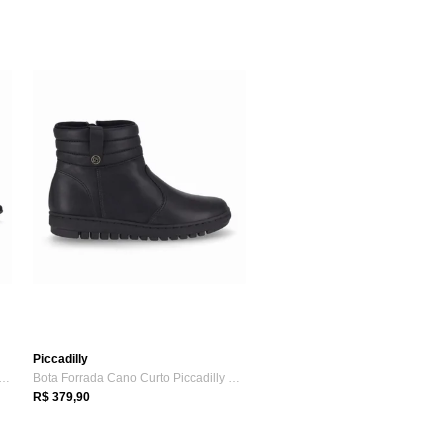
Piccadilly
in Piccadilly 764023 Feminino - Preto
Bota Forrada Cano Curto Piccadilly 93701...
R$ 379,90