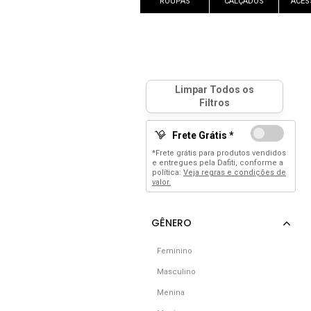
ROUPAS
CALÇADOS
ACES
Frete Grátis *
*Frete grátis para produtos vendidos
e entregues pela Dafiti, conforme a
política:
Veja regras e condições de
valor.
Feminino
Masculino
Menina