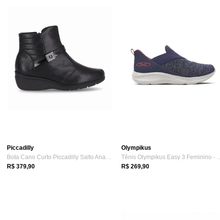
Piccadilly
Olympikus
Bota Cano Curto Piccadilly Salto Anabela...
Tênis Olympikus Easy 3 Fe
R$ 379,90
R$ 269,90