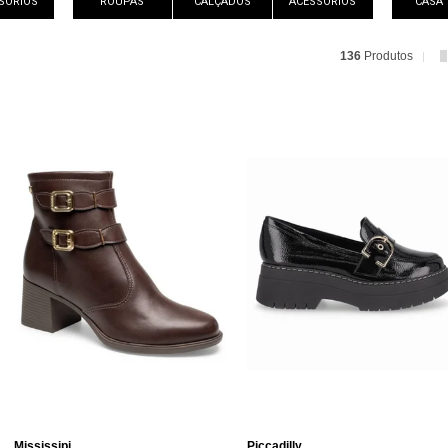
SÓRIOS
ROUPAS
CALÇADOS
ACESSÓRIOS
CASA
136
Produtos
Mississipi
Piccadilly