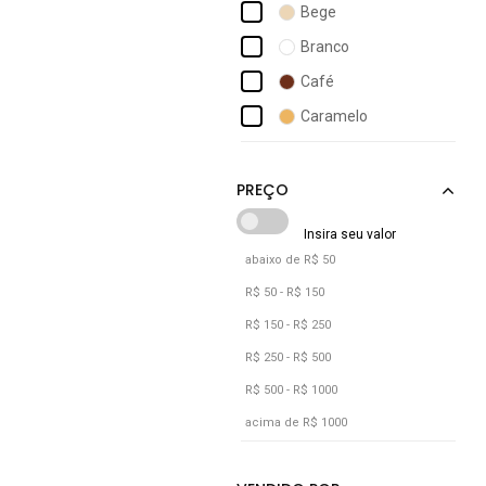
Bege
Branco
Café
Caramelo
Castanho
Cinza
Marrom
Nude
abaixo de R$ 50
Off-white
R$ 50 - R$ 150
Preto
R$ 150 - R$ 250
Rosa
R$ 250 - R$ 500
R$ 500 - R$ 1000
Rosê
acima de R$ 1000
Verde
Verde Militar