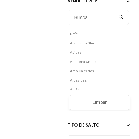
Dafiti
Adamanto Store
Adidas
Amarena Shoes
Amo Calçados
Arcas Bear
Art Sapatos
Asics
B2 Online
Bascine Store
Bella Gio Rezende
Betisa