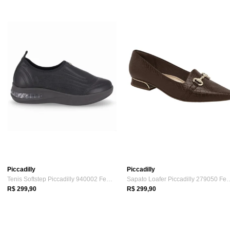
Piccadilly
Piccadilly
Tenis Softstep Piccadilly 940002 Feminin...
Sapato Loafer Piccadilly 2
R$ 299,90
R$ 299,90