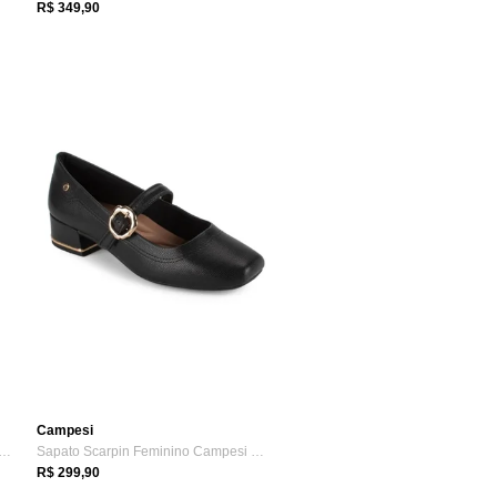
R$ 349,90
Campesi
ano Longo Mississipi J0841 Feminina - Café
Sapato Scarpin Feminino Campesi CE351 - Preto
R$ 299,90