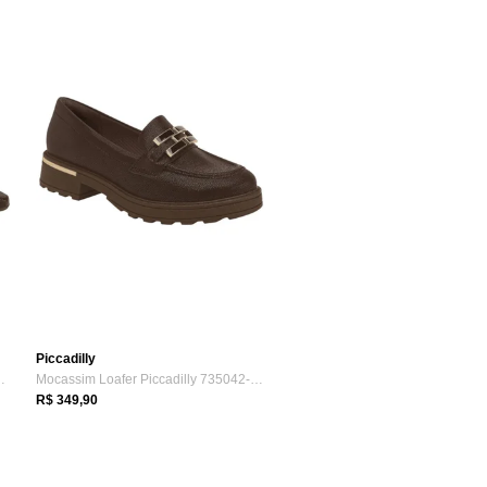
Piccadilly
79050 Feminino - Cacau
Mocassim Loafer Piccadilly 735042-4 Femi...
R$ 349,90