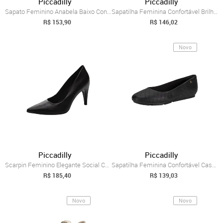
Piccadilly
Piccadilly
Sapato Feminino Anabela Baixo Confortáve...
Sapatilha Feminina Confortável Brilho St...
R$ 153,90
R$ 146,02
Novo
Piccadilly
Piccadilly
Scarpin Feminino Elegante Social Confort...
Sapatilha Feminina Confortável Casual Ma...
R$ 185,40
R$ 139,03
Novo
Novo