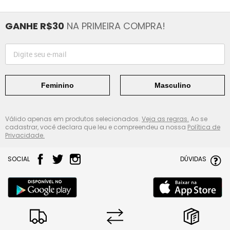
GANHE R$30
NA PRIMEIRA COMPRA!
Feminino
Masculino
Válido apenas em produtos selecionados.
Veja as regras.
Ao se
cadastrar, você declara que leu e compreendeu a nossa
Política de
Privacidade.
SOCIAL
DÚVIDAS