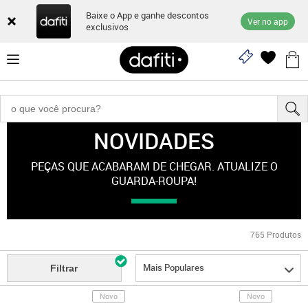
Baixe o App e ganhe descontos
Ver no app
exclusivos
NOVIDADES
Novidades
PEÇAS QUE ACABARAM DE CHEGAR. ATUALIZE O
GUARDA-ROUPA!
765
Produtos
Mais Populares
Filtrar
Novo
Novo