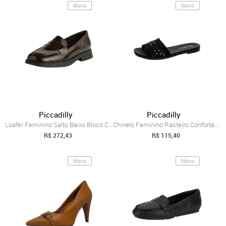
Novo
Novo
Piccadilly
Piccadilly
Loafer Feminino Salto Baixo Bloco Confor...
Chinelo Feminino Rasteiro Confortável Es...
R$ 272,43
R$ 115,40
Novo
Novo