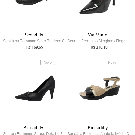
Piccadilly
Via Marte
Sapatilha Feminina Salto Rasteiro Confor...
Scarpin Feminino Slingback Elegante Conf...
R$ 169,65
R$ 216,18
Novo
Novo
Piccadilly
Piccadilly
Scarpin Feminino Strass Detalhe Salto Al...
Sandália Feminina Anabela Média Confortá...