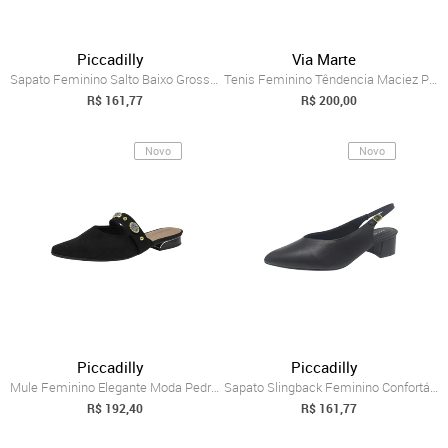
Piccadilly
Via Marte
Sapato Feminino Salto Baixo Grosso Elega...
Tenis Feminino Têndencia Maciez Platafor...
R$ 161,77
R$ 200,00
Novo
Novo
Piccadilly
Piccadilly
Mule Feminino Elegante Moda Pedrarias Co...
Sapato Slingback Feminino Confortável Sa...
R$ 192,40
R$ 161,77