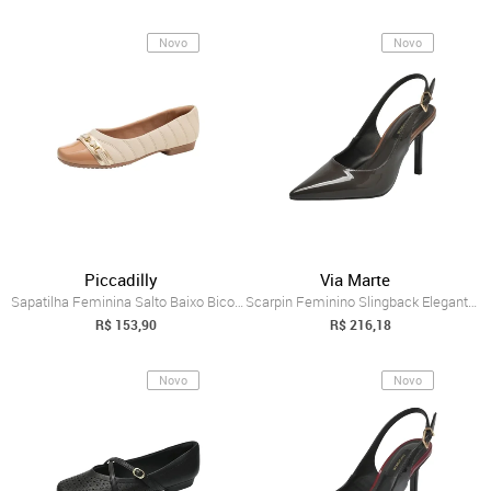
Novo
Novo
Piccadilly
Via Marte
Sapatilha Feminina Salto Baixo Bico Redo...
Scarpin Feminino Slingback Elegante Conf...
R$ 153,90
R$ 216,18
Novo
Novo