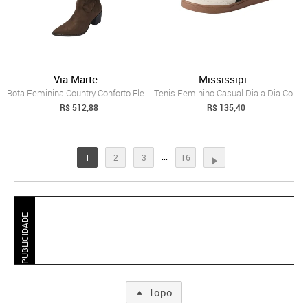
Via Marte
Mississipi
Bota Feminina Country Conforto Elegante ...
Tenis Feminino Casual Dia a Dia Conforta...
R$ 512,88
R$ 135,40
...
1
2
3
16
PUBLICIDADE
Topo