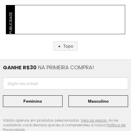
PUBLICIDADE
Topo
GANHE R$30
NA PRIMEIRA COMPRA!
Feminino
Masculino
Válido apenas em produtos selecionados.
Veja as regras.
Ao se
cadastrar, você declara que leu e compreendeu a nossa
Política de
Privacidade.