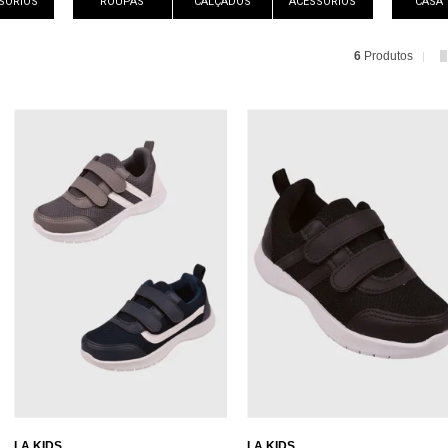
SÓRIOS
ROUPAS
CALÇADOS
ACESSÓRIOS
CASA
6
Produtos
LA KIDS
LA KIDS