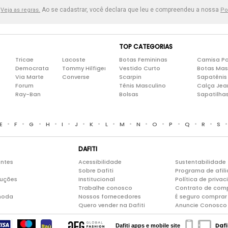
.
Ao se cadastrar, você declara que leu e compreendeu a nossa
Veja as regras.
Po
TOP CATEGORIAS
Tricae
Lacoste
Botas Femininas
Camisa Po
Democrata
Tommy Hilfiger
Vestido Curto
Botas Mas
Via Marte
Converse
Scarpin
Sapatênis
Forum
Tênis Masculino
Calça Jea
Ray-Ban
Bolsas
Sapatilha
•
•
•
•
•
•
•
•
•
•
•
•
•
•
E
F
G
H
I
J
K
L
M
N
O
P
Q
R
S
DAFITI
entes
Acessibilidade
Sustentabilidade
Sobre Dafiti
Programa de afil
luções
Institucional
Política de priva
Trabalhe conosco
Contrato de com
moda
Nossos fornecedores
É seguro comprar 
Quero vender na Dafiti
Anuncie Conosco
Dafi
Dafiti apps e mobile site