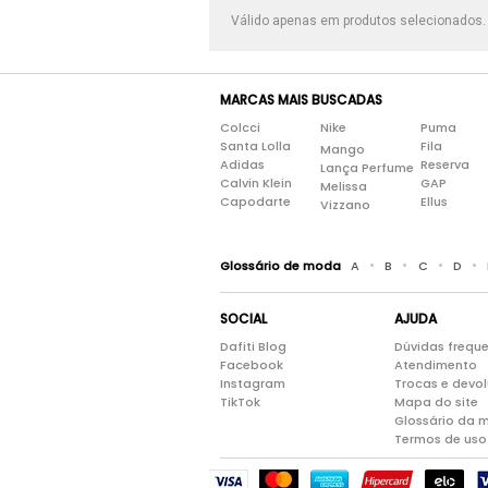
Fila Brasil
Válido apenas em produtos selecionados
Fkv
Footz Comercio De Calçados
MARCAS MAIS BUSCADAS
Colcci
Nike
Puma
Santa Lolla
Fila
Mango
Adidas
Reserva
Lança Perfume
Calvin Klein
GAP
Melissa
Capodarte
Ellus
Vizzano
•
•
•
•
Glossário de moda
A
B
C
D
SOCIAL
AJUDA
Dafiti Blog
Dúvidas frequ
Facebook
Atendimento
Instagram
Trocas e devo
TikTok
Mapa do site
Glossário da 
Termos de uso