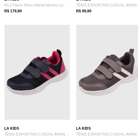
Kit 2 Pares Tênis Infantil Menino La Via Kids
TÊNIS ESPORTIV
R$ 179,90
R$ 99,90
LA KIDS
LA KIDS
TÊNIS ESPORTIVO CASUAL INFANTIL LA VIA K...
TÊNIS ESPORTI