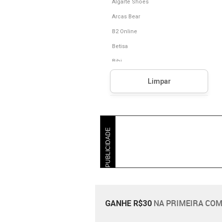
Algarte Shoes
Arcas Bear
B2 Online
Betisa
Bibi
Calçados Socorrense
Cats Barneia
Clovis Calcados
Comprei Calçados
PUBLICIDADE
Converse Oficial
Crocs Brasil
Decker Online
Dibs Modas
Dopé Shop
NA PRIMEIRA COM
GANHE R$30
Drinity