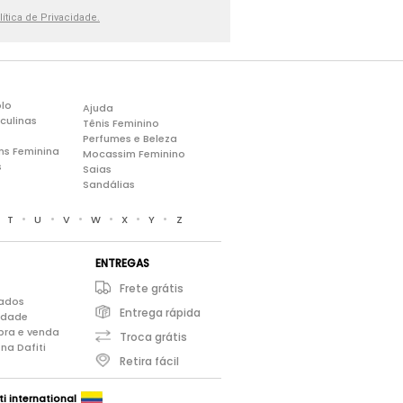
lítica de Privacidade.
lo
Ajuda
culinas
Tênis Feminino
Perfumes e Beleza
ns Feminina
Mocassim Feminino
s
Saias
Sandálias
•
•
•
•
•
•
•
T
U
V
W
X
Y
Z
ENTREGAS
Frete grátis
iados
Entrega rápida
cidade
pra e venda
Troca grátis
na Dafiti
Retira fácil
ti international