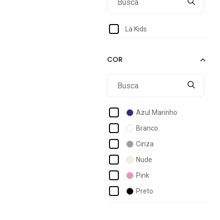
31
32
La Kids
33
34
Azul Marinho
Branco
Cinza
Nude
Pink
Preto
Rosê