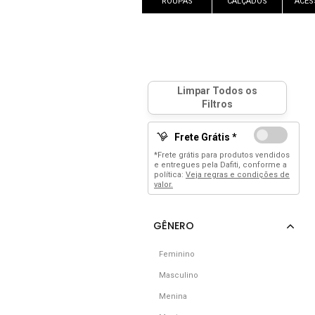
ROUPAS
CALÇADOS
ACES
Frete Grátis *
*Frete grátis para produtos vendidos
e entregues pela Dafiti, conforme a
política:
Veja regras e condições de
valor.
Feminino
Masculino
Menina