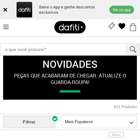
Baixe o App e ganhe descontos
Ver no app
exclusivos
NOVIDADES
Novidades
PEÇAS QUE ACABARAM DE CHEGAR. ATUALIZE O
GUARDA-ROUPA!
423
Produtos
Mais Populares
Filtrar
Novo