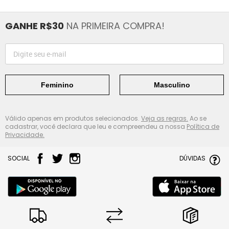
GANHE R$30
NA PRIMEIRA COMPRA!
Feminino
Masculino
Válido apenas em produtos selecionados.
Veja as regras.
Ao se
cadastrar, você declara que leu e compreendeu a nossa
Política de
Privacidade.
SOCIAL
DÚVIDAS