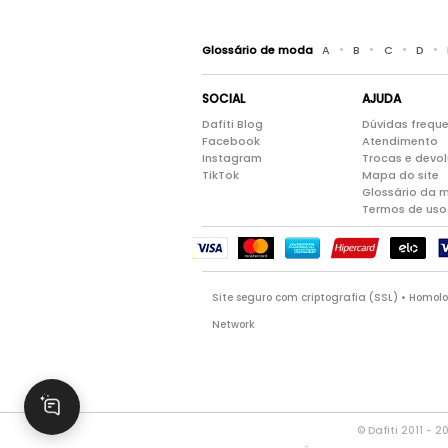
•
•
•
•
Glossário de moda
A
B
C
D
SOCIAL
AJUDA
Dafiti Blog
Dúvidas frequ
Facebook
Atendimento
Instagram
Trocas e devo
TikTok
Mapa do site
Glossário da 
Termos de uso
Site seguro com criptografia (SSL) • Homo
Network
© Dafiti 2011 - 2