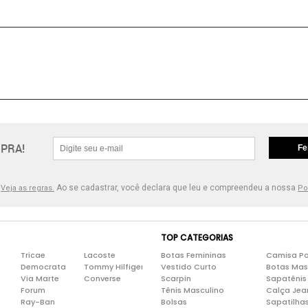
PRA!
Fe
.
Ao se cadastrar, você declara que leu e compreendeu a nossa
Veja as regras.
Po
TOP CATEGORIAS
Tricae
Lacoste
Botas Femininas
Camisa Po
Democrata
Tommy Hilfiger
Vestido Curto
Botas Mas
Via Marte
Converse
Scarpin
Sapatênis
Forum
Tênis Masculino
Calça Jea
Ray-Ban
Bolsas
Sapatilha