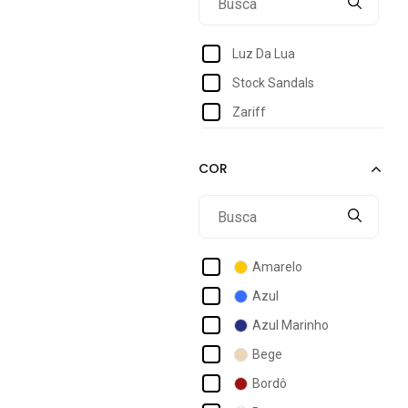
44
Luz Da Lua
Stock Sandals
Zariff
Amarelo
Azul
Azul Marinho
Bege
Bordô