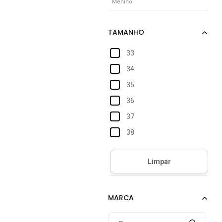
Menino
33
34
35
36
37
38
39
40
41
42
43