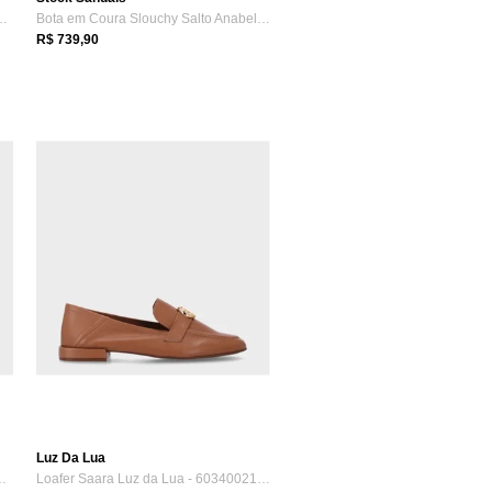
lto Kitten Laura Stock S...
Bota em Coura Slouchy Salto Anabela Sto...
R$ 739,90
Luz Da Lua
30048 Luz Da Lua Terracota
Loafer Saara Luz da Lua - 60340021 Luz D...