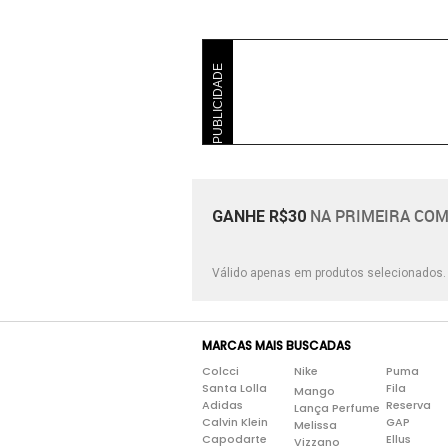
Incolor
PUBLICIDADE
NA PRIMEIRA COM
GANHE R$30
Válido apenas em produtos selecionados
MARCAS MAIS BUSCADAS
Colcci
Nike
Puma
Santa Lolla
Fila
Mango
Adidas
Reserva
Lança Perfume
Calvin Klein
GAP
Melissa
Capodarte
Ellus
Vizzano