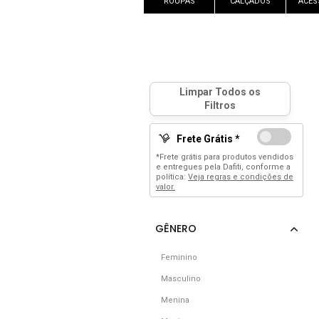
ROUPAS
CALÇADOS
ACES
Frete Grátis *
*Frete grátis para produtos vendidos
e entregues pela Dafiti, conforme a
política:
Veja regras e condições de
valor.
Feminino
Masculino
Menina