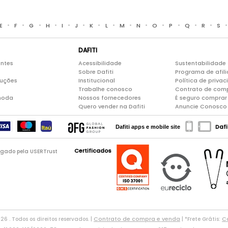
•
•
•
•
•
•
•
•
•
•
•
•
•
•
E
F
G
H
I
J
K
L
M
N
O
P
Q
R
S
DAFITI
entes
Acessibilidade
Sustentabilidade
Sobre Dafiti
Programa de afil
luções
Institucional
Política de priva
Trabalhe conosco
Contrato de com
moda
Nossos fornecedores
É seguro comprar 
Quero vender na Dafiti
Anuncie Conosco
Dafi
Dafiti apps e mobile site
Certificados
logado pela USERTrust
Contrato de compra e venda
Co
026 . Todos os direitos reservados. |
| *Frete Grátis: