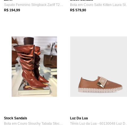
Sapato Feminino Slingback Zariff T2019-1...
Bota em Couro Sa
R$ 194,99
R$ 579,90
Stock Sandals
Luz Da Lua
Bota em Couro Slouchy Tabata Stock Sanda...
Tênis Luz da Lua - 601