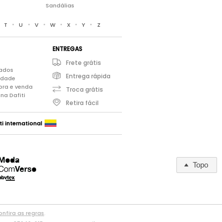
Sandálias
•
•
•
•
•
•
•
T
U
V
W
X
Y
Z
ENTREGAS
Frete grátis
iados
Entrega rápida
cidade
pra e venda
Troca grátis
na Dafiti
Retira fácil
ti international
Topo
nfira as regras
.