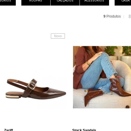
SÓRIOS
ROUPAS
CALÇADOS
ACESSÓRIOS
CASA
9
Produtos
Novo
Zariff
Stock Sandals