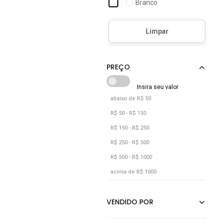
Branco
Bronze
Café
Caramelo
Castanho
Cinza
Cobra
abaixo de R$ 50
Cobre
R$ 50 - R$ 150
Coral
R$ 150 - R$ 250
Cáqui
R$ 250 - R$ 500
R$ 500 - R$ 1000
Dourado
acima de R$ 1000
Estampado
Furta Cor
Grafite