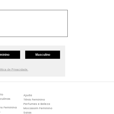
minino
Masculino
lítica de Privacidade.
lo
Ajuda
culinas
Tênis Feminino
Perfumes e Beleza
ns Feminina
Mocassim Feminino
s
Saias