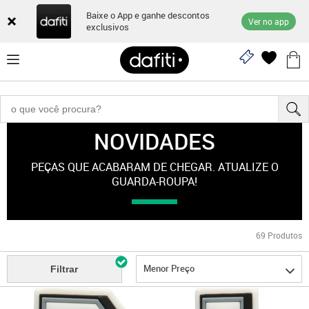
Baixe o App e ganhe descontos
Ver no app
exclusivos
NOVIDADES
Novidades
PEÇAS QUE ACABARAM DE CHEGAR. ATUALIZE O
GUARDA-ROUPA!
69
Produtos
Menor Preço
Filtrar