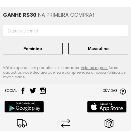
GANHE R$30
NA PRIMEIRA COMPRA!
Feminino
Masculino
Válido apenas em produtos selecionados.
Veja as regras.
Ao se
cadastrar, você declara que leu e compreendeu a nossa
Política de
Privacidade.
SOCIAL
DÚVIDAS