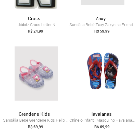
Crocs
Zaxy
Jibbitz Crocs Letter N
Sandália Bebê Zaxy Zaxynina Friend Incolor
R$ 24,99
R$ 59,99
Grendene Kids
Havaianas
Sandália Bebê Grendene Kids Hello Kitty Incolor
Chinelo Infantil Masculino Havaianas Top...
R$ 69,99
R$ 69,99