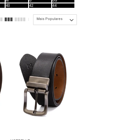
M
G
GG
40
42
44
Mais Populares