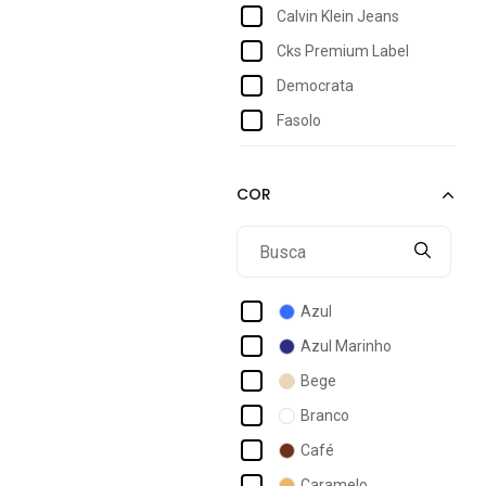
Calvin Klein Jeans
Cks Premium Label
Democrata
Fasolo
Ferracini
Highstil
Hugo
Ipê Mulato
Lacoste
Azul
Malbork
Azul Marinho
Osklen
Bege
Rafarillo
Branco
Reserva Go
Café
Usepelle
Caramelo