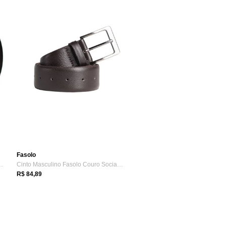
Fasolo
al Fasolo Couro Legí...
Cinto Masculino Fasolo Couro Social T104143 Café
R$ 84,89