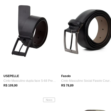
USEPELLE
Fasolo
Cinto Masculino dupla face S-68 Preto/Café
Cinto Masculino Soci
R$ 109,90
R$ 78,89
Novo