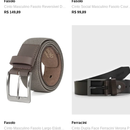
Fasolo
Fasolo
Cinto Masculino Fasolo Reversível Dupla ...
Cinto Social Masculi
R$ 149,89
R$ 99,89
Fasolo
Ferracini
Cinto Masculino Fasolo Largo Elástico Co...
Cinto