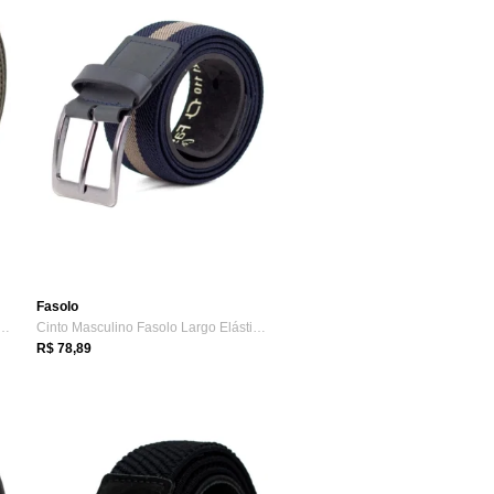
Fasolo
culino Fasolo Casual Largo Elás...
Cinto Masculino Fasolo Largo Elástico Co...
R$ 78,89