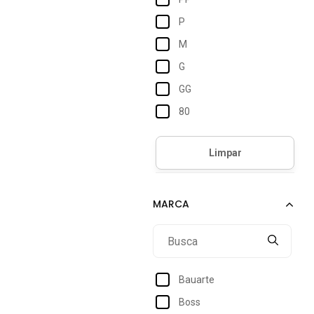
P
M
G
GG
80
85
90
100
105
110
115
Único
Bauarte
Boss