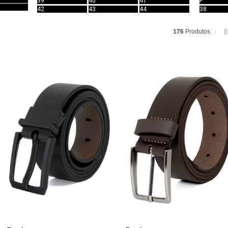
39
40
41
P
42
43
44
38
176
Produtos