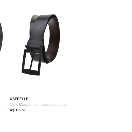
USEPELLE
 Masculino Fasolo Estreito Social C...
Cinto Masculino em couro dupla face S-48...
R$ 139,90