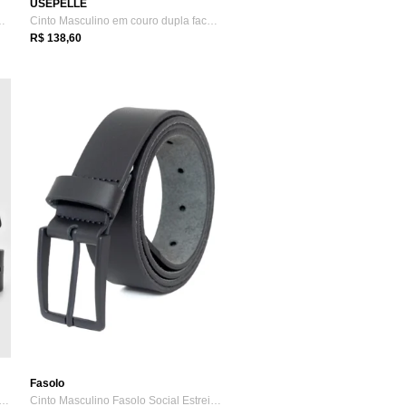
USEPELLE
no Fasolo Couro Liso...
Cinto Masculino em couro dupla face na c...
R$ 138,60
Fasolo
 Dupla Face Ferracini Verona Preto
Cinto Masculino Fasolo Social Estreito C...