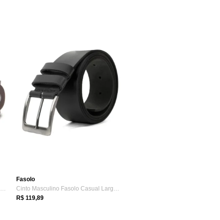
Fasolo
Cinto Masculino Ferracini Verona Marrom
Cinto Masculino Fasolo Casual Largo Cour...
R$ 119,89