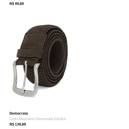
R$ 99,89
Democrata
ouro dupla face S-46...
Cinto Masculino Democrata Elástico Couro...
R$ 139,89