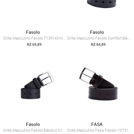
Fasolo
Fasolo
Cinto Masculino Fasolo T135143 Marrom Escuro
Cinto Masculino Fasolo Comfort Elástico ...
R$ 69,89
R$ 84,89
Fasolo
FASA
Cinto Masculino Fasolo Elástico G188221 Preto
Cinto Masculino Fasa Fasolo Y073103 Marrom