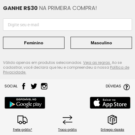
GANHE R$30
NA PRIMEIRA COMPRA!
Feminino
Masculino
Válido apenas em produtos selecionados.
Veja as regras.
Ao se
cadastrar, você declara que leu e compreendeu a nossa
Política de
Privacidade.
SOCIAL
DÚVIDAS
Frete grátis*
Troca grátis
Entrega rápida