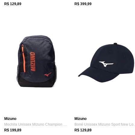
R$ 129,89
R$ 399,99
Mizuno
Mizuno
Mochila Unissex Mizuno Champion New Azul/Coral
Boné Unissex Mizu
R$ 199,89
R$ 129,89