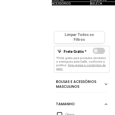
ACESSÓRIOS
BELEZA
Frete Grátis *
*Frete grátis para produtos vendidos
e entregues pela Dafiti, conforme a
política:
Veja regras e condições de
valor.
Único