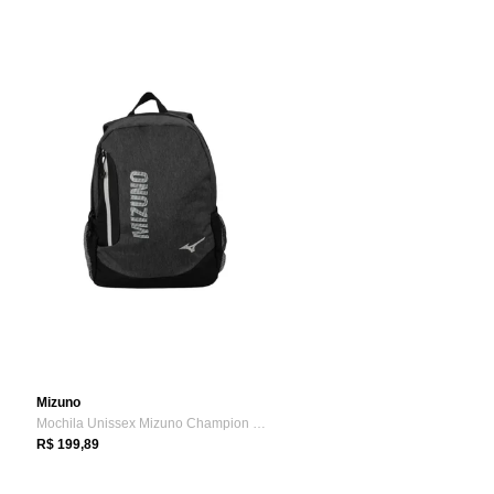
Mizuno
Mochila Unissex Mizuno Champion New Mescla Preto
R$ 199,89