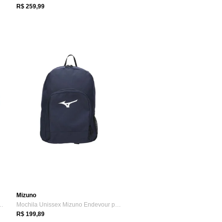
R$ 259,99
Mizuno
no Sport New Logo Azul Escuro
Mochila Unissex Mizuno Endevour para Not...
R$ 199,89