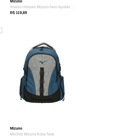
Mizuno
Viseira Unissex Mizuno Aero Ajustável Preto/Cinza
R$ 119,89
Mizuno
Mochila Mizuno Kobe New