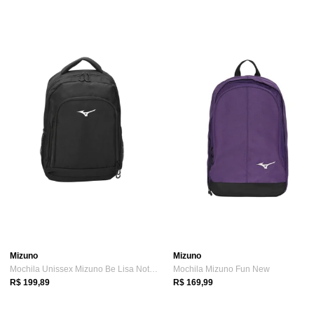
Mizuno
Mizuno
Mochila Unissex Mizuno Be Lisa Notebook Preto
Mochila Mizuno Fun New
R$ 199,89
R$ 169,99