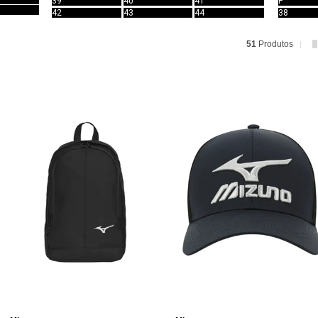
39
40
41
P
42
43
44
38
51
Produtos