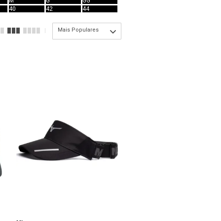
M
G
GG
40
42
44
Mais Populares