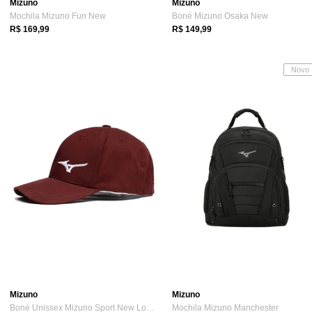
Mizuno
Mizuno
Mochila Mizuno Fun New
Boné Mizuno Osaka New
R$ 169,99
R$ 149,99
Novo
Mizuno
Mizuno
Boné Unissex Mizuno Sport New Logo Bordô
Mochila Mizuno Manchester