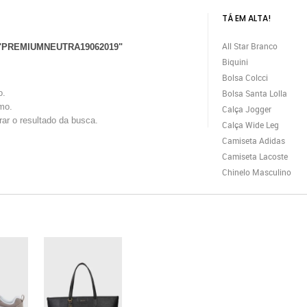
TÁ EM ALTA!
All Star Branco
"PREMIUMNEUTRA19062019"
Biquini
Bolsa Colcci
o.
Bolsa Santa Lolla
mo.
Calça Jogger
trar o resultado da busca.
Calça Wide Leg
Camiseta Adidas
Camiseta Lacoste
Chinelo Masculino