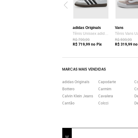
adidas Originals
Vans
Tênis Unissex adidas Originals Samba OG Branco
R$ 799,99
R$ 599,99
R$ 719,99
no Pix
R$ 319,99
no
MARCAS MAIS VENDIDAS
adidas Originals
Capodarte
C
Bottero
Carmim
Cr
Calvin Klein Jeans
Cavalera
D
Cantão
Colcci
De