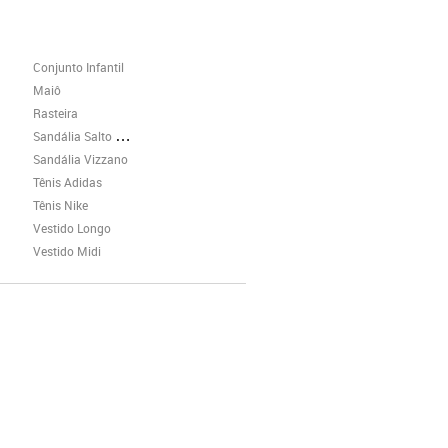
Conjunto Infantil
Maiô
Rasteira
Sandália Salto Grosso
Sandália Vizzano
Tênis Adidas
Tênis Nike
Vestido Longo
Vestido Midi