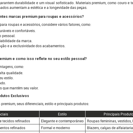
arantem durabilidade e um visual sofisticado. Materiais premium, como couro e tec
ados aumentam a estética e a longevidade das peças.
entes marcas premium para roupas e acessórios?
para roupas e acessórios, considere vários fatores, como:
uráveis e confortáveis.
o pessoal.
iabilidade da marca.
cação e a exclusividade dos acabamentos.
remium e como isso reflete no seu estilo pessoal?
antagens, como:
alta qualidade.
u estilo.
ado.
s que mantêm seu valor.
odutos Exclusivos
remium, seus diferenciais, estilo e principais produtos:
nciais
Estilo
Principais Produt
e tecidos refinados
Elegante e contemporâneo
Roupas femininas, vestidos,
entos refinados
Formal e moderno
Blazers, calças de alfaiatari