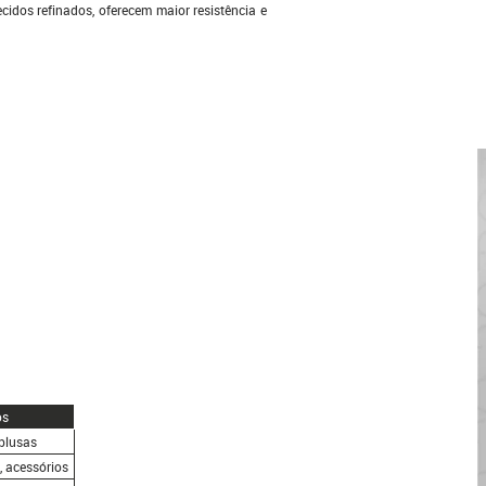
idos refinados, oferecem maior resistência e
os
 blusas
a, acessórios