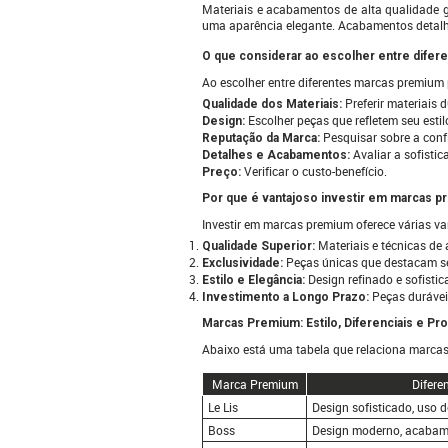
Materiais e acabamentos de alta qualidade g
uma aparência elegante. Acabamentos detalh
O que considerar ao escolher entre difer
Ao escolher entre diferentes marcas premium 
Preferir materiais d
Qualidade dos Materiais:
Escolher peças que refletem seu estil
Design:
Pesquisar sobre a conf
Reputação da Marca:
Avaliar a sofisti
Detalhes e Acabamentos:
Verificar o custo-benefício.
Preço:
Por que é vantajoso investir em marcas p
Investir em marcas premium oferece várias v
Materiais e técnicas de 
Qualidade Superior:
Peças únicas que destacam se
Exclusividade:
Design refinado e sofistic
Estilo e Elegância:
Peças durávei
Investimento a Longo Prazo:
Marcas Premium: Estilo, Diferenciais e Pr
Abaixo está uma tabela que relaciona marcas p
Marca Premium
Difere
Le Lis
Design sofisticado, uso d
Boss
Design moderno, acabam