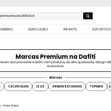
EMININO
MASCULINO
INFANTIL
ESPORTIV
Marcas Premium na Dafiti
recem exclusividade e estilo com produtos de alta qualidade, design r
acessórios.
Marcas
S
CALVIN KLEIN
LE LIS
ARMANI EXCHANGE
TOPMAN
E
 | Frete Grátis