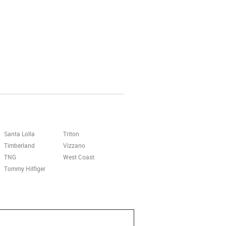
Santa Lolla
Triton
Timberland
Vizzano
TNG
West Coast
Tommy Hilfiger