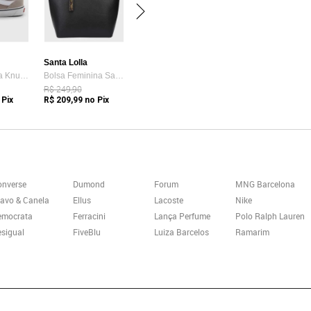
Santa Lolla
Tênis Vans Ua Knu Skool Bege
Bolsa Feminina Santa Lolla Tote Preta
R$ 249,90
 Pix
R$ 209,99
no Pix
onverse
Dumond
Forum
MNG Barcelona
avo & Canela
Ellus
Lacoste
Nike
emocrata
Ferracini
Lança Perfume
Polo Ralph Lauren
sigual
FiveBlu
Luiza Barcelos
Ramarim