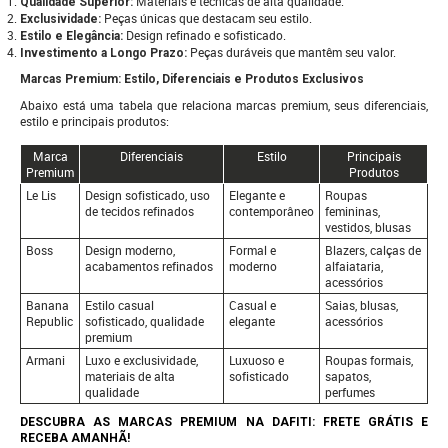
Materiais e técnicas de alta qualidade.
Qualidade Superior:
Peças únicas que destacam seu estilo.
Exclusividade:
Design refinado e sofisticado.
Estilo e Elegância:
Peças duráveis que mantêm seu valor.
Investimento a Longo Prazo:
Marcas Premium: Estilo, Diferenciais e Produtos Exclusivos
Abaixo está uma tabela que relaciona marcas premium, seus diferenciais,
estilo e principais produtos:
Marca
Diferenciais
Estilo
Principais
Premium
Produtos
Le Lis
Design sofisticado, uso
Elegante e
Roupas
de tecidos refinados
contemporâneo
femininas,
vestidos, blusas
Boss
Design moderno,
Formal e
Blazers, calças de
acabamentos refinados
moderno
alfaiataria,
acessórios
Banana
Estilo casual
Casual e
Saias, blusas,
Republic
sofisticado, qualidade
elegante
acessórios
premium
Armani
Luxo e exclusividade,
Luxuoso e
Roupas formais,
materiais de alta
sofisticado
sapatos,
qualidade
perfumes
DESCUBRA AS MARCAS PREMIUM NA DAFITI: FRETE GRÁTIS E
RECEBA AMANHÃ!