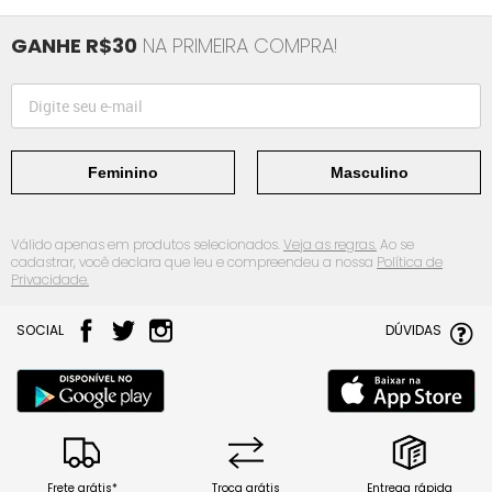
GANHE R$30
NA PRIMEIRA COMPRA!
Feminino
Masculino
Válido apenas em produtos selecionados.
Veja as regras.
Ao se
cadastrar, você declara que leu e compreendeu a nossa
Política de
Privacidade.
SOCIAL
DÚVIDAS
Frete grátis*
Troca grátis
Entrega rápida