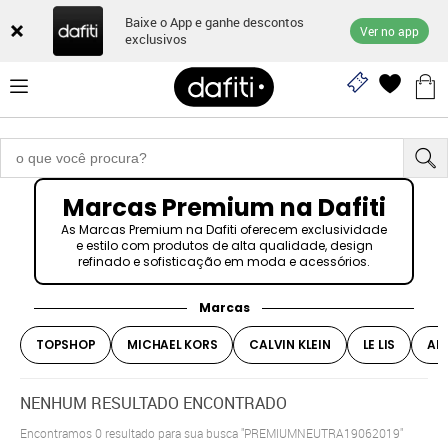
Baixe o App e ganhe descontos
Ver no app
exclusivos
Marcas Premium na Dafiti
As Marcas Premium na Dafiti oferecem exclusividade
e estilo com produtos de alta qualidade, design
refinado e sofisticação em moda e acessórios.
Marcas
TOPSHOP
MICHAEL KORS
CALVIN KLEIN
LE LIS
AR
NENHUM RESULTADO ENCONTRADO
Encontramos
0
resultado para sua busca
"PREMIUMNEUTRA19062019"