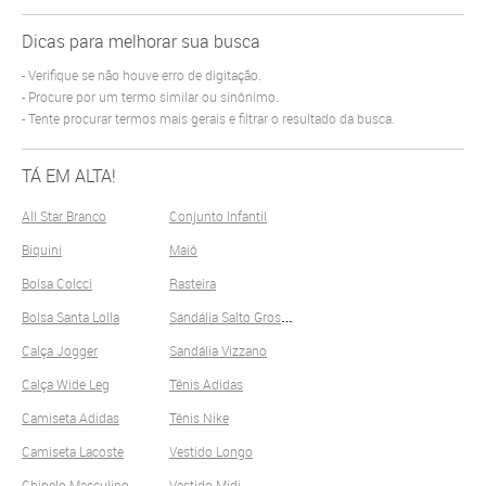
Dicas para melhorar sua busca
Verifique se não houve erro de digitação.
Procure por um termo similar ou sinônimo.
Tente procurar termos mais gerais e filtrar o resultado da busca.
TÁ EM ALTA!
All Star Branco
Conjunto Infantil
Biquini
Maiô
Bolsa Colcci
Rasteira
S
andália Salto Grosso
Bolsa Santa Lolla
Calça Jogger
Sandália Vizzano
Calça Wide Leg
Tênis Adidas
Camiseta Adidas
Tênis Nike
Camiseta Lacoste
Vestido Longo
Chinelo Masculino
Vestido Midi