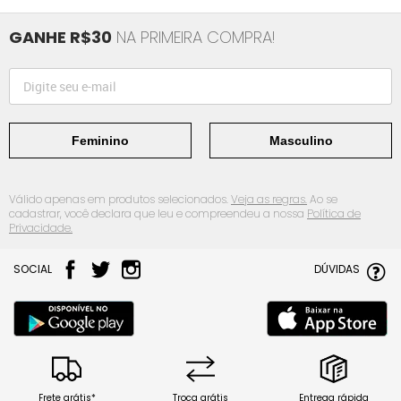
GANHE R$30
NA PRIMEIRA COMPRA!
Feminino
Masculino
Válido apenas em produtos selecionados.
Veja as regras.
Ao se
cadastrar, você declara que leu e compreendeu a nossa
Política de
Privacidade.
SOCIAL
DÚVIDAS
Frete grátis*
Troca grátis
Entrega rápida