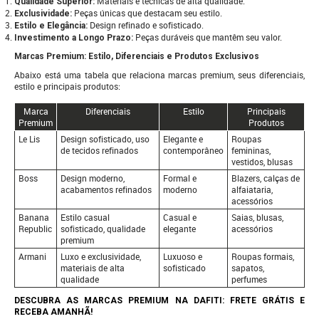
Materiais e técnicas de alta qualidade.
Qualidade Superior:
Peças únicas que destacam seu estilo.
Exclusividade:
Design refinado e sofisticado.
Estilo e Elegância:
Peças duráveis que mantêm seu valor.
Investimento a Longo Prazo:
Marcas Premium: Estilo, Diferenciais e Produtos Exclusivos
Abaixo está uma tabela que relaciona marcas premium, seus diferenciais,
estilo e principais produtos:
Marca
Diferenciais
Estilo
Principais
Premium
Produtos
Le Lis
Design sofisticado, uso
Elegante e
Roupas
de tecidos refinados
contemporâneo
femininas,
vestidos, blusas
Boss
Design moderno,
Formal e
Blazers, calças de
acabamentos refinados
moderno
alfaiataria,
acessórios
Banana
Estilo casual
Casual e
Saias, blusas,
Republic
sofisticado, qualidade
elegante
acessórios
premium
Armani
Luxo e exclusividade,
Luxuoso e
Roupas formais,
materiais de alta
sofisticado
sapatos,
qualidade
perfumes
DESCUBRA AS MARCAS PREMIUM NA DAFITI: FRETE GRÁTIS E
RECEBA AMANHÃ!