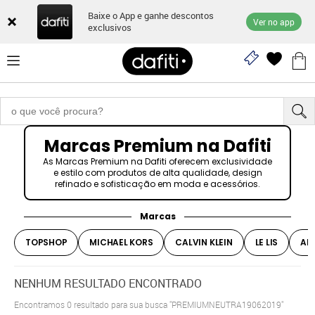
Baixe o App e ganhe descontos
Ver no app
exclusivos
Marcas Premium na Dafiti
As Marcas Premium na Dafiti oferecem exclusividade
e estilo com produtos de alta qualidade, design
refinado e sofisticação em moda e acessórios.
Marcas
TOPSHOP
MICHAEL KORS
CALVIN KLEIN
LE LIS
AR
NENHUM RESULTADO ENCONTRADO
Encontramos
0
resultado para sua busca
"PREMIUMNEUTRA19062019"