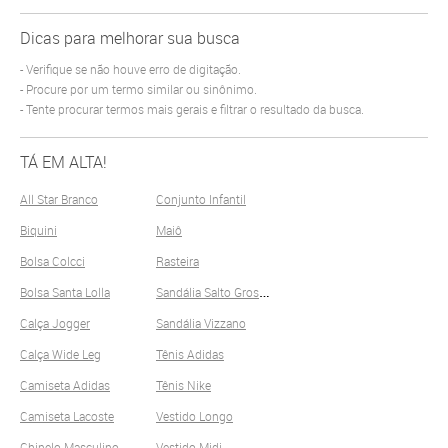
Dicas para melhorar sua busca
Verifique se não houve erro de digitação.
Procure por um termo similar ou sinônimo.
Tente procurar termos mais gerais e filtrar o resultado da busca.
TÁ EM ALTA!
All Star Branco
Conjunto Infantil
Biquini
Maiô
Bolsa Colcci
Rasteira
S
andália Salto Grosso
Bolsa Santa Lolla
Calça Jogger
Sandália Vizzano
Calça Wide Leg
Tênis Adidas
Camiseta Adidas
Tênis Nike
Camiseta Lacoste
Vestido Longo
Chinelo Masculino
Vestido Midi