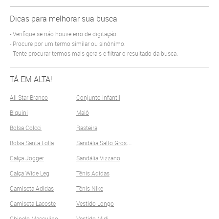
Dicas para melhorar sua busca
Verifique se não houve erro de digitação.
Procure por um termo similar ou sinônimo.
Tente procurar termos mais gerais e filtrar o resultado da busca.
TÁ EM ALTA!
All Star Branco
Conjunto Infantil
Biquini
Maiô
Bolsa Colcci
Rasteira
S
andália Salto Grosso
Bolsa Santa Lolla
Calça Jogger
Sandália Vizzano
Calça Wide Leg
Tênis Adidas
Camiseta Adidas
Tênis Nike
Camiseta Lacoste
Vestido Longo
Chinelo Masculino
Vestido Midi