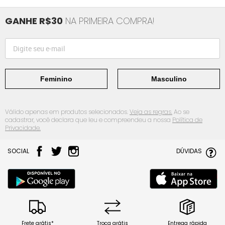
GANHE R$30
NA PRIMEIRA COMPRA!
Feminino
Masculino
Válido apenas em produtos selecionados.
Veja as regras.
Ao se
cadastrar, você declara que leu e compreendeu a nossa
Política de
Privacidade.
SOCIAL
DÚVIDAS
Frete grátis*
Troca grátis
Entrega rápida