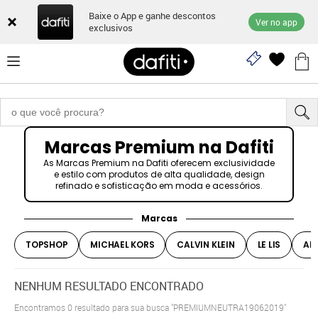
Baixe o App e ganhe descontos
Ver no app
exclusivos
Marcas Premium na Dafiti
As Marcas Premium na Dafiti oferecem exclusividade
e estilo com produtos de alta qualidade, design
refinado e sofisticação em moda e acessórios.
Marcas
TOPSHOP
MICHAEL KORS
CALVIN KLEIN
LE LIS
AR
NENHUM RESULTADO ENCONTRADO
Encontramos
0
resultado para sua busca
"PREMIUMNEUTRA19062019"