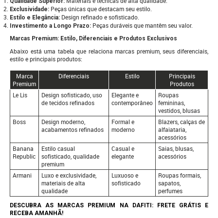
Materiais e técnicas de alta qualidade.
Qualidade Superior:
Peças únicas que destacam seu estilo.
Exclusividade:
Design refinado e sofisticado.
Estilo e Elegância:
Peças duráveis que mantêm seu valor.
Investimento a Longo Prazo:
Marcas Premium: Estilo, Diferenciais e Produtos Exclusivos
Abaixo está uma tabela que relaciona marcas premium, seus diferenciais,
estilo e principais produtos:
Marca
Diferenciais
Estilo
Principais
Premium
Produtos
Le Lis
Design sofisticado, uso
Elegante e
Roupas
de tecidos refinados
contemporâneo
femininas,
vestidos, blusas
Boss
Design moderno,
Formal e
Blazers, calças de
acabamentos refinados
moderno
alfaiataria,
acessórios
Banana
Estilo casual
Casual e
Saias, blusas,
Republic
sofisticado, qualidade
elegante
acessórios
premium
Armani
Luxo e exclusividade,
Luxuoso e
Roupas formais,
materiais de alta
sofisticado
sapatos,
qualidade
perfumes
DESCUBRA AS MARCAS PREMIUM NA DAFITI: FRETE GRÁTIS E
RECEBA AMANHÃ!