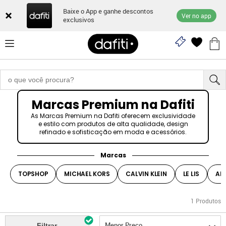
Baixe o App e ganhe descontos
Ver no app
exclusivos
Marcas Premium na Dafiti
As Marcas Premium na Dafiti oferecem exclusividade
e estilo com produtos de alta qualidade, design
refinado e sofisticação em moda e acessórios.
Marcas
TOPSHOP
MICHAEL KORS
CALVIN KLEIN
LE LIS
AR
1
Produtos
Menor Preço
Filtrar