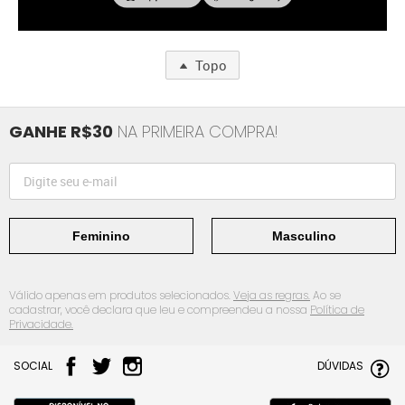
Topo
GANHE R$30
NA PRIMEIRA COMPRA!
Feminino
Masculino
Válido apenas em produtos selecionados.
Veja as regras.
Ao se
cadastrar, você declara que leu e compreendeu a nossa
Política de
Privacidade.
SOCIAL
DÚVIDAS