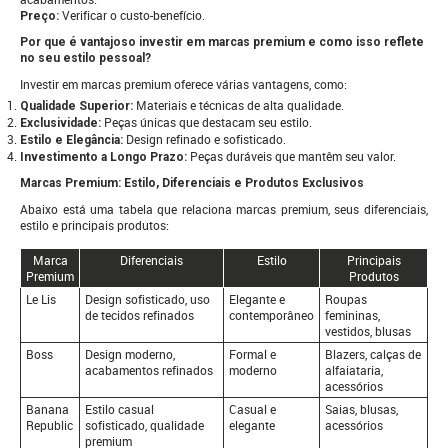
Verificar o custo-benefício.
Preço:
Por que é vantajoso investir em marcas premium e como isso reflete
no seu estilo pessoal?
Investir em marcas premium oferece várias vantagens, como:
Materiais e técnicas de alta qualidade.
Qualidade Superior:
Peças únicas que destacam seu estilo.
Exclusividade:
Design refinado e sofisticado.
Estilo e Elegância:
Peças duráveis que mantêm seu valor.
Investimento a Longo Prazo:
Marcas Premium: Estilo, Diferenciais e Produtos Exclusivos
Abaixo está uma tabela que relaciona marcas premium, seus diferenciais,
estilo e principais produtos:
Marca
Diferenciais
Estilo
Principais
Premium
Produtos
Le Lis
Design sofisticado, uso
Elegante e
Roupas
de tecidos refinados
contemporâneo
femininas,
vestidos, blusas
Boss
Design moderno,
Formal e
Blazers, calças de
acabamentos refinados
moderno
alfaiataria,
acessórios
Banana
Estilo casual
Casual e
Saias, blusas,
Republic
sofisticado, qualidade
elegante
acessórios
premium