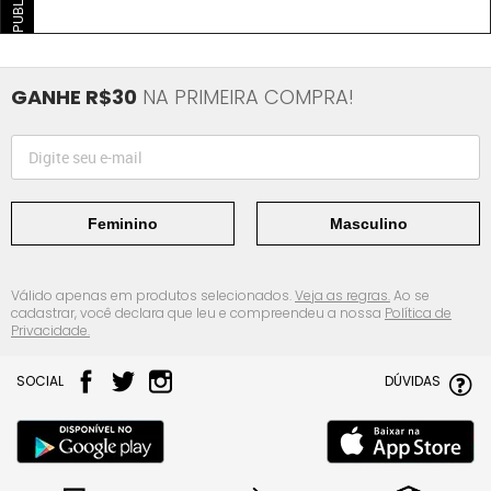
GANHE R$30
NA PRIMEIRA COMPRA!
Feminino
Masculino
Válido apenas em produtos selecionados.
Veja as regras.
Ao se
cadastrar, você declara que leu e compreendeu a nossa
Política de
Privacidade.
SOCIAL
DÚVIDAS