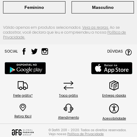
Feminino
Masculino
Válido apenas em produtos selecionados.
Veja as regras.
Ao se
cadastrar, você declara que leu e compreendeu a nossa
Política de
Privacidade.
SOCIAL
DÚVIDAS
Frete grátis*
Troca grátis
Entrega rápida
Retira fácil
Atendimento
Acessibilidade
© Dafiti 2011 - 2020. Todos os direitos reservados.
Veja nossa
Política de Privacidade