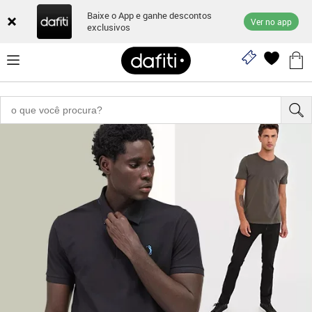
Baixe o App e ganhe descontos
Ver no app
exclusivos
"161001373"