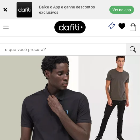
Baixe o App e ganhe descontos
Ver no app
exclusivos
"161001373"