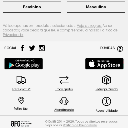
Feminino
Masculino
Válido apenas em produtos selecionados.
Veja as regras.
Ao se
cadastrar, você declara que leu e compreendeu a nossa
Política de
Privacidade.
SOCIAL
DÚVIDAS
Frete grátis*
Troca grátis
Entrega rápida
Retira fácil
Atendimento
Acessibilidade
© Dafiti 2011 - 2020. Todos os direitos reservados.
Veja nossa
Política de Privacidade