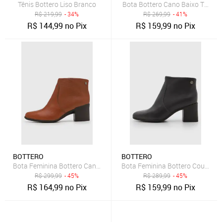
Tênis Bottero Liso Branco
Bota Bottero Cano Baixo Textur
R$
219,99
- 34%
R$
269,99
- 41%
R$
144,99
no Pix
R$
159,99
no Pix
BOTTERO
BOTTERO
Bota Feminina Bottero Cano Baixo Salto Quadrado Caramelo
Bota Feminina Bottero Couro C
R$
299,99
- 45%
R$
289,99
- 45%
R$
164,99
no Pix
R$
159,99
no Pix