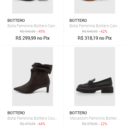
BOTTERO
BOTTERO
Bota Feminina Bottero Cano Baixo Marrom
Bota Feminina Bottero Cano Mé
R$
549,99
- 45%
R$
549,99
- 42%
R$
299,99
no Pix
R$
318,19
no Pix
BOTTERO
BOTTERO
Bota Feminina Bottero Couro Cano Baixo Marrom
Mocassim Feminino Bottero Cou
R$
479,99
- 44%
R$
379,99
- 22%