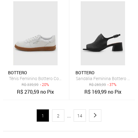
BOTTERO
BOTTERO
Tênis Feminino Bottero Couro Cano Baixo Branco
Sandália Feminina Bottero Cour
R$
339,99
- 20%
R$
269,99
- 37%
R$
270,59
no Pix
R$
169,99
no Pix
1
2
...
14