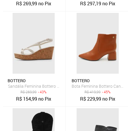
R$
269,99
no Pix
R$
297,19
no Pix
BOTTERO
BOTTERO
Sandália Feminina Bottero Salto Anabela Branca
Bota Feminina Bottero Cano Cur
R$
269,99
- 43%
R$
419,99
- 45%
R$
154,99
no Pix
R$
229,99
no Pix