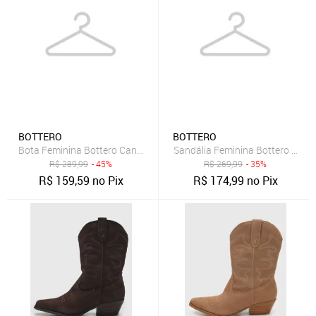
BOTTERO
BOTTERO
Bota Feminina Bottero Cano Curto Salto Quadrado Preta
Sandália Feminina Bottero Tiras
R$
289,99
- 45%
R$
269,99
- 35%
R$
159,59
no Pix
R$
174,99
no Pix