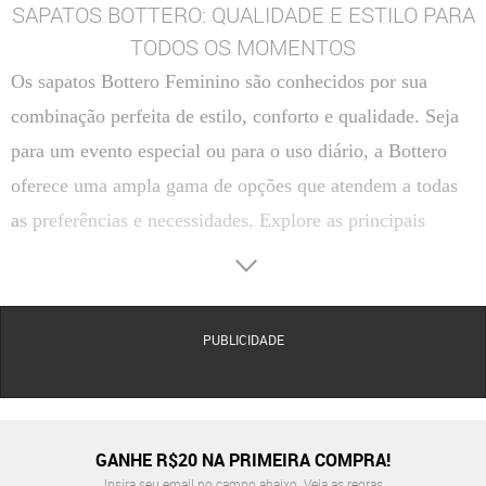
SAPATOS BOTTERO: QUALIDADE E ESTILO PARA
TODOS OS MOMENTOS
Os sapatos Bottero Feminino são conhecidos por sua
combinação perfeita de estilo, conforto e qualidade. Seja
para um evento especial ou para o uso diário, a Bottero
oferece uma ampla gama de opções que atendem a todas
as preferências e necessidades. Explore as principais
categorias de sapatos da marca e descubra o que faz deles
uma escolha tão popular entre as mulheres.
TIPOS DE SAPATOS BOTTERO
PUBLICIDADE
Sandália
Ideal para dias quentes e eventos ao ar livre. As sandálias Bottero combinam estilo e
conforto, com modelos que variam de designs clássicos a mais modernos.
Rasteirinha
Perfeita para um look casual e descontraído. As rasteirinhas da Bottero são conhecidas por
GANHE R$20 NA PRIMEIRA COMPRA!
seus detalhes elegantes e conforto duradouro.
Insira seu email no campo abaixo.
Veja as regras