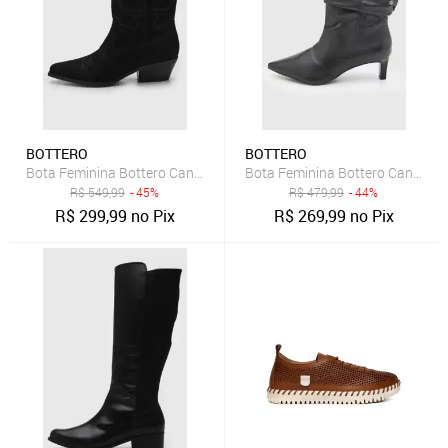
BOTTERO
BOTTERO
Bota Feminina Bottero Cano Baixo Salto Médio Preta
Bota Feminina Bottero Cano Bai
R$
549,99
- 45%
R$
479,99
- 44%
R$
299,99
no Pix
R$
269,99
no Pix