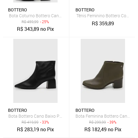
BOTTERO
BOTTERO
Bota Coturno Bottero Cano Baixo Preta
Tênis Feminino Bottero Couro P
R$
459,99
- 25%
R$
359,89
R$
343,89
no Pix
BOTTERO
BOTTERO
Bota Bottero Cano Baixo Preta
Bota Feminina Bottero Cano Baix
R$
419,99
- 33%
R$
299,99
- 39%
R$
283,19
no Pix
R$
182,49
no Pix