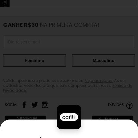
GANHE R$30
NA PRIMEIRA COMPRA!
Feminino
Masculino
Válido apenas em produtos selecionados.
Veja as regras.
Ao se
cadastrar, você declara que leu e compreendeu a nossa
Política de
Privacidade.
SOCIAL
DÚVIDAS