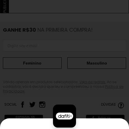
PUBLICIDADE
GANHE R$30
NA PRIMEIRA COMPRA!
Feminino
Masculino
Válido apenas em produtos selecionados.
Veja as regras.
Ao se
cadastrar, você declara que leu e compreendeu a nossa
Política de
Privacidade.
SOCIAL
DÚVIDAS