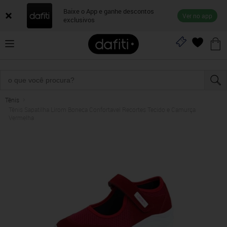
Baixe o App e ganhe descontos
Ver no app
exclusivos
Tênis
Tênis Sapatilha Lirom Boneca Confortavel Recortes Tecido e Camurça
Vermelha