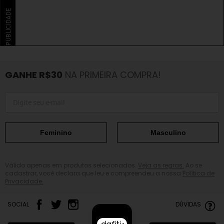
PUBLICIDADE
GANHE R$30
NA PRIMEIRA COMPRA!
Feminino
Masculino
Válido apenas em produtos selecionados.
Veja as regras.
Ao se
cadastrar, você declara que leu e compreendeu a nossa
Política de
Privacidade.
SOCIAL
DÚVIDAS