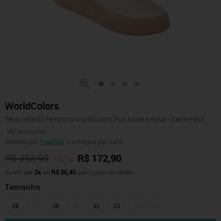
WorldColors
Tênis Infantil Feminino WorldColors Fun Nude e Rosa - Calce Fácil
Ver avaliações
Vendido por
FanClub
e entregue por Dafiti
R$ 253,90
R$ 172,90
-32%
ou em até
2x
de
R$ 86,45
sem juros no cartão
Tamanho
28
29
30
31
32
33
34
35