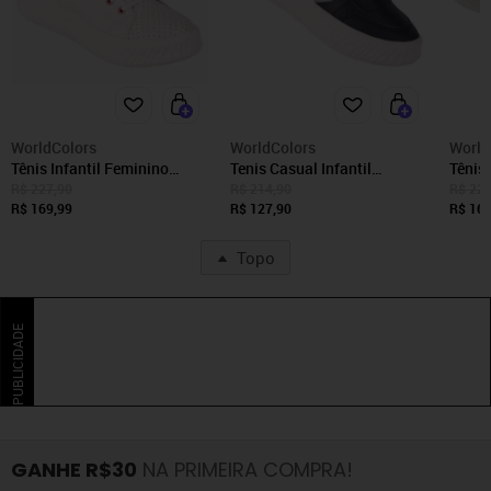
WorldColors
WorldColors
World
Tênis Infantil Feminino
Tenis Casual Infantil
Tênis 
WorldColors Fun Branco
Feminino WorldColors Lps
WorldC
R$ 227,90
R$ 214,90
R$ 227
com Holográfico e Rosa
R$ 169,99
Fun - Preto
R$ 127,90
Chunk
R$ 164
Estrel
Topo
PUBLICIDADE
GANHE R$30
NA PRIMEIRA COMPRA!