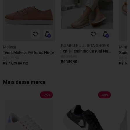
ROMEU E JULIETA SHOES
Moleca
Mini 
Tênis Feminino Casual Nude
Tênis Moleca Perfuros Nude
Sandál
Rosê Confortável
R$ 219,90
Melis
R$ 129,90
R$ 159
R$ 159,90
R$ 73,29
no Pix
R$ 143
Mais dessa marca
-
25
%
-
40
%