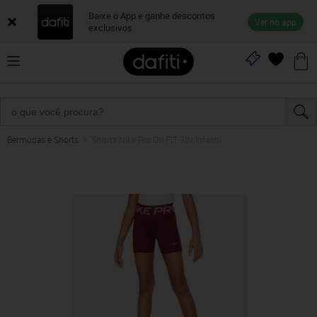
Baixe o App e ganhe descontos
Ver no app
exclusivos
Bermudas e Shorts
Shorts Nike Pro Dri-FIT 3IN Infantil