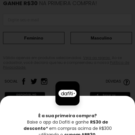
GANHE R$30
NA PRIMEIRA COMPRA!
Feminino
Masculino
Válido apenas em produtos selecionados.
Veja as regras.
Ao se
cadastrar, você declara que leu e compreendeu a nossa
Política de
Privacidade.
SOCIAL
DÚVIDAS
É a sua primeira compra?
Baixe o app da Dafiti e ganhe
R$30 de
Frete grátis*
Troca grátis
Entrega rápida
desconto*
em compras acima de R$300
utilizando o
cupom APP30
.